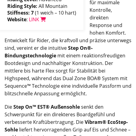
für maximale
Riding Style:
All Mountain
Kontrolle,
Stiffness: 7
(1 weich – 10 hart)
direkten
Website
:
LINK
Response und
hohen Komfort.
Entwickelt für Rider, die kraftvoll und präzise unterwegs
sind, vereint er die intuitive
Step On®-
Bindungstechnologie
mit einem reaktionsfreudigen
Bootdesign und nachhaltiger Konstruktion. Der
mittlere bis harte Flex sorgt für Stabilität bei
Highspeed, während das Dual Zone BOA® System mit
Sequence™ Technologie eine individuelle Passform und
blitzschnelle Anpassung ermöglicht.
Die
Step On™ EST® Außensohle
senkt den
Schwerpunkt für ein direkteres Boardgefühl und
verbesserte Kraftübertragung. Die
Vibram® EcoStep-
Sohle
liefert hervorragenden Grip auf Eis und Schnee –