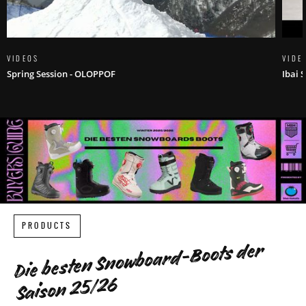
VIDEOS
VIDE
Spring Session - OLOPPOF
Ibai 
PRODUCTS
Die besten Snowboard-Boots der
Saison 25/26