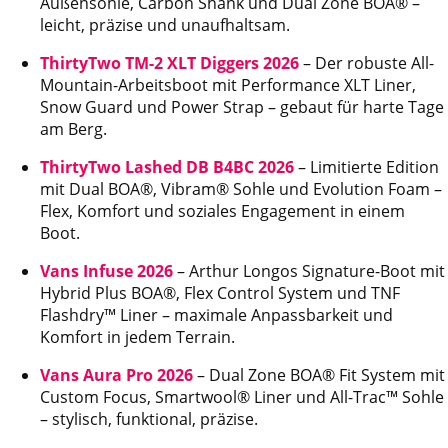
Außensohle, Carbon Shank und Dual Zone BOA® –
leicht, präzise und unaufhaltsam.
ThirtyTwo TM-2 XLT Diggers 2026
– Der robuste All-
Mountain-Arbeitsboot mit Performance XLT Liner,
Snow Guard und Power Strap – gebaut für harte Tage
am Berg.
ThirtyTwo Lashed DB B4BC 2026
– Limitierte Edition
mit Dual BOA®, Vibram® Sohle und Evolution Foam –
Flex, Komfort und soziales Engagement in einem
Boot.
Vans Infuse 2026
– Arthur Longos Signature-Boot mit
Hybrid Plus BOA®, Flex Control System und TNF
Flashdry™ Liner – maximale Anpassbarkeit und
Komfort in jedem Terrain.
Vans Aura Pro 2026
– Dual Zone BOA® Fit System mit
Custom Focus, Smartwool® Liner und All-Trac™ Sohle
– stylisch, funktional, präzise.