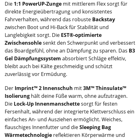
Die
1:1 PowerUP-Zunge
mit mittlerem Flex sorgt für
direkte Energieübertragung und konsistentes
Fahrverhalten, während das robuste
Backstay
zwischen Boot und Hi-Back für Stabilität und
Langlebigkeit sorgt. Die
EST®-optimierte
Zwischensohle
senkt den Schwerpunkt und verbessert
das Boardgefühl, ohne an Dämpfung zu sparen. Das
B3
Gel Dämpfungssystem
absorbiert Schläge effektiv,
bleibt auch bei Kälte geschmeidig und schützt
zuverlässig vor Ermüdung.
Der
Imprint™ 2 Innenschuh
mit
3M™ Thinsulate™
Isolierung
hält deine Füße warm, ohne aufzutragen.
Die
Lock-Up Innenmanschette
sorgt für festen
Fersenhalt, während der integrierte Klettverschluss ein
einfaches An- und Ausziehen ermöglicht. Weiches,
flauschiges Innenfutter und die
Sleeping Bag
Wärmetechnologie
reflektieren Körperwärme und