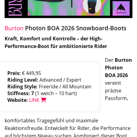
Burton
Photon BOA 2026 Snowboard-Boots
Kraft, Komfort und Kontrolle – der High-
Performance-Boot für ambitionierte Rider
Der
Burton
Photon
Preis:
€ 449,95
BOA 2026
Riding Level:
Advanced / Expert
vereint
Riding Style:
Freeride / All Mountain
präzise
Stiffness: 7
(1 weich – 10 hart)
Passform,
Website
:
LINK
komfortables Tragegefühl und maximale
Reaktionsfreude. Entwickelt für Rider, die Performance
auf höchstem Niveau suchen, kombiniert dieser Boot