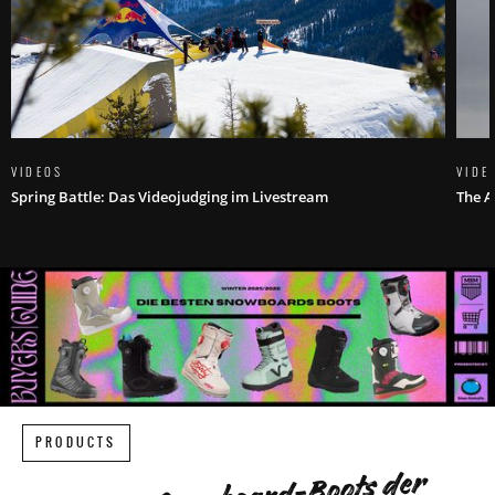
VIDEOS
VIDE
Spring Battle: Das Videojudging im Livestream
The A
PRODUCTS