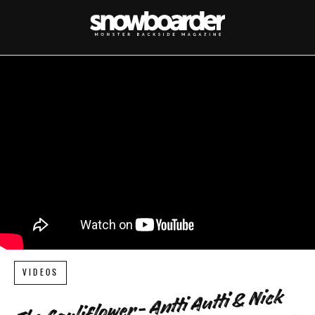
VIDEOS
The Cauliflower- Antti Autti & Nick