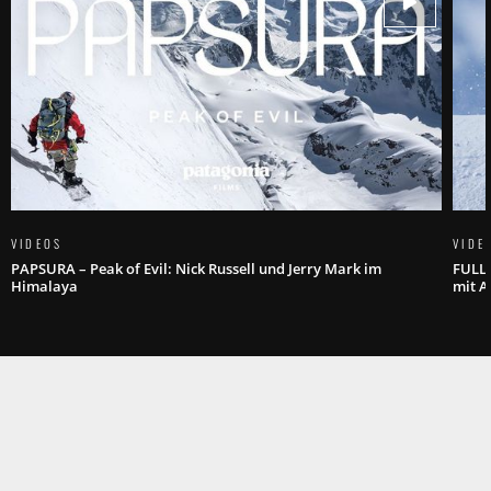
VIDEOS
VIDE
PAPSURA – Peak of Evil: Nick Russell und Jerry Mark im
FULL 
Himalaya
mit A