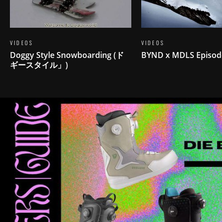
VIDEOS
VIDEOS
Doggy Style Snowboarding (ド
BYND x MDLS Episod
ギースタイル」)