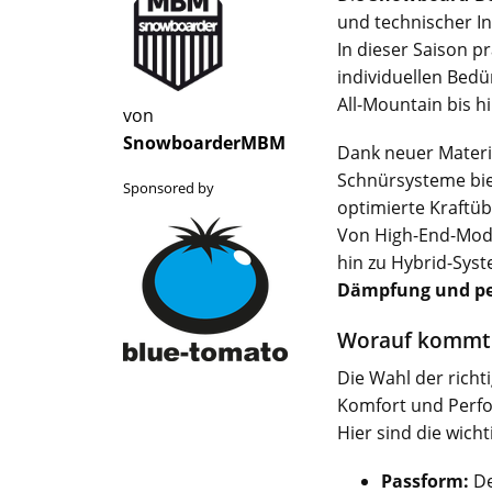
und technischer I
In dieser Saison p
individuellen Bedü
All-Mountain bis 
von
SnowboarderMBM
Dank neuer Materi
Schnürsysteme bie
Sponsored by
optimierte Kraftüb
Von High-End-Mod
hin zu Hybrid-Sys
Dämpfung und per
Worauf kommt 
Die Wahl der richt
Komfort und Perf
Hier sind die wicht
Passform:
De