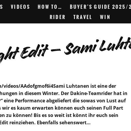
S
VIDEOS
HOW TO…
BUYER’S GUIDE 2025/
RIDER
TRAVEL
WIN
ght Edit – Sami Luh
/videos/AAdofgmof6i4Sami Luhtanen ist eine der
hungen in diesem Winter. Der
Dakine
-Teamrider hat in
y“ eine Performance abgeliefert die sowas von Lust auf
 wir es kaum erwarten können euch seinen Full Part
en zu können! Bis es so weit ist könnt ihr euch sein
 Edit reinziehen. Ebenfalls sehenswert…