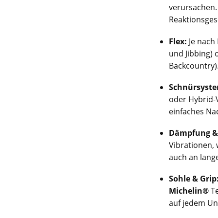
verursachen.
Reaktionsges
Flex:
Je nach 
und Jibbing) 
Backcountry)
Schnürsyste
oder Hybrid-V
einfaches Nac
Dämpfung & 
Vibrationen,
auch an lang
Sohle & Grip
Michelin®
Te
auf jedem Un