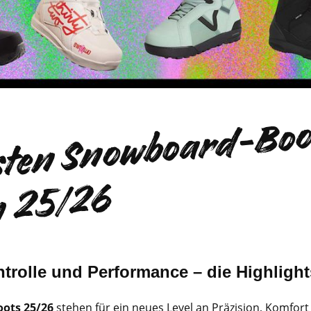
D
b
s
o
a
5
6
trolle und Performance – die Highligh
ots 25/26
stehen für ein neues Level an Präzision, Komfort