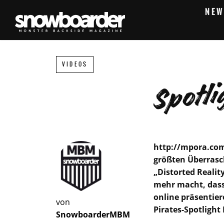
NEW
Spotli
VIDEOS
http://mpora.com
größten Überrasc
„Distorted Realit
mehr macht, dass
online präsentier
von
Pirates-Spotlight
SnowboarderMBM