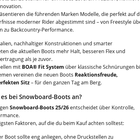
nnovation.
räsentieren die führenden Marken Modelle, die perfekt auf d
rfnisse moderner Rider abgestimmt sind – von Freestyle üb
hin zu Backcountry-Performance.
alien, nachhaltiger Konstruktionen und smarter
ten die aktuellen Boots mehr Halt, besseren Flex und
ertragung als je zuvor.
ellen mit
BOA® Fit System
über klassische Schnürungen b
temen vereinen die neuen Boots
Reaktionsfreude,
fekten Sitz
– für den ganzen Tag am Berg.
es bei Snowboard-Boots an?
igen
Snowboard-Boots 25/26
entscheidet über Kontrolle,
ormance.
igsten Faktoren, auf die du beim Kauf achten solltest:
r Boot sollte eng anliegen, ohne Druckstellen zu