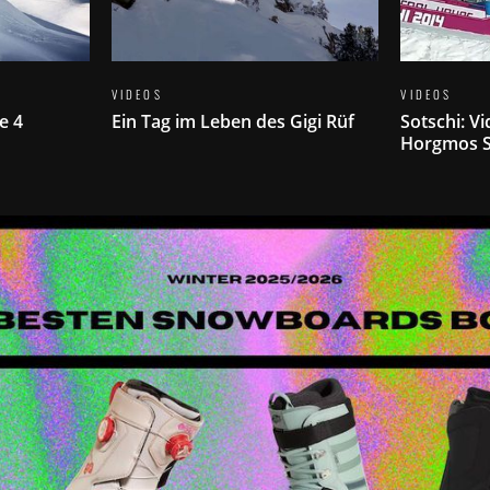
VIDEOS
VIDEOS
e 4
Ein Tag im Leben des Gigi Rüf
Sotschi: V
Horgmos S