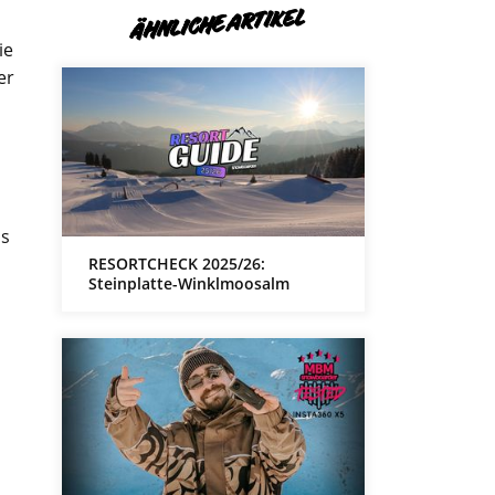
ÄHNLICHE ARTIKEL
ie
er
is
RESORTCHECK 2025/26:
Steinplatte-Winklmoosalm