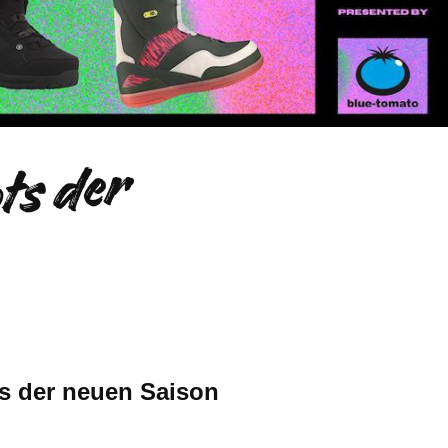
i
e
e
t
e
n
S
n
o
w
b
o
a
r
d
-
B
o
t
s
d
e
r
S
i
s
o
n
2
/
2
ts der neuen Saison