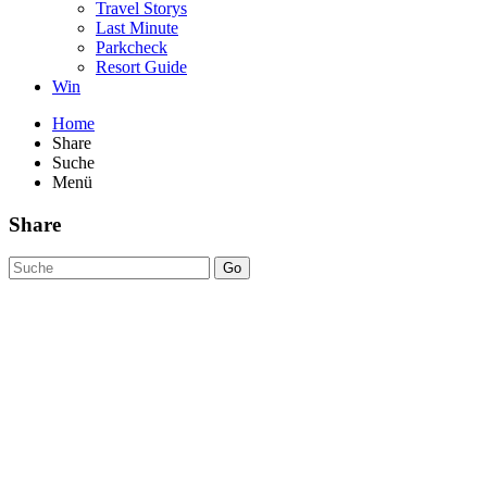
Travel Storys
Last Minute
Parkcheck
Resort Guide
Win
Home
Share
Suche
Menü
Share
Go