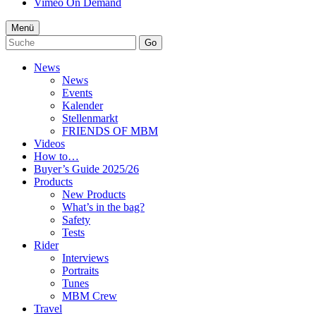
Vimeo On Demand
Menü
Go
News
News
Events
Kalender
Stellenmarkt
FRIENDS OF MBM
Videos
How to…
Buyer’s Guide 2025/26
Products
New Products
What’s in the bag?
Safety
Tests
Rider
Interviews
Portraits
Tunes
MBM Crew
Travel