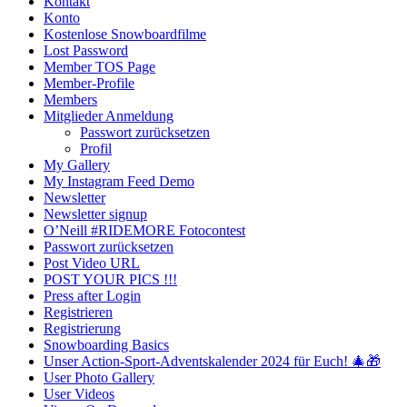
Kontakt
Konto
Kostenlose Snowboardfilme
Lost Password
Member TOS Page
Member-Profile
Members
Mitglieder Anmeldung
Passwort zurücksetzen
Profil
My Gallery
My Instagram Feed Demo
Newsletter
Newsletter signup
O’Neill #RIDEMORE Fotocontest
Passwort zurücksetzen
Post Video URL
POST YOUR PICS !!!
Press after Login
Registrieren
Registrierung
Snowboarding Basics
Unser Action-Sport-Adventskalender 2024 für Euch! 🎄🎁
User Photo Gallery
User Videos