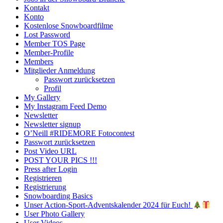
Kontakt
Konto
Kostenlose Snowboardfilme
Lost Password
Member TOS Page
Member-Profile
Members
Mitglieder Anmeldung
Passwort zurücksetzen
Profil
My Gallery
My Instagram Feed Demo
Newsletter
Newsletter signup
O’Neill #RIDEMORE Fotocontest
Passwort zurücksetzen
Post Video URL
POST YOUR PICS !!!
Press after Login
Registrieren
Registrierung
Snowboarding Basics
Unser Action-Sport-Adventskalender 2024 für Euch!
User Photo Gallery
User Videos