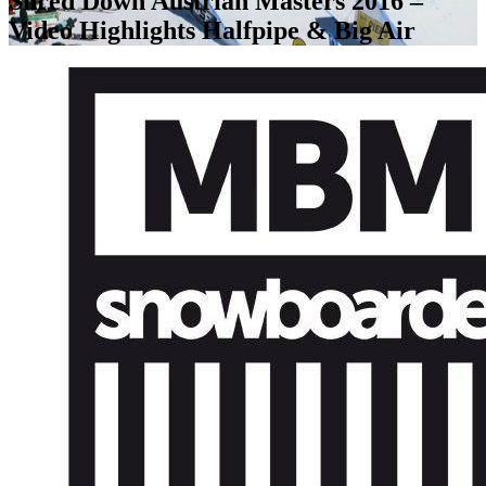
Shred Down Austrian Masters 2016 –
Video Highlights Halfpipe & Big Air