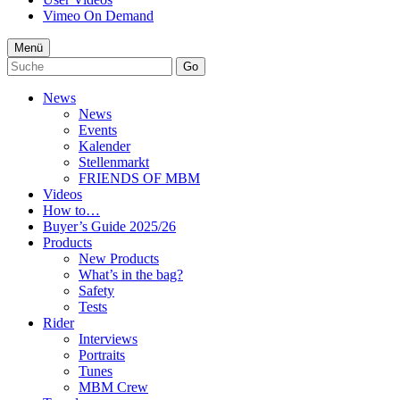
Vimeo On Demand
Menü
Go
News
News
Events
Kalender
Stellenmarkt
FRIENDS OF MBM
Videos
How to…
Buyer’s Guide 2025/26
Products
New Products
What’s in the bag?
Safety
Tests
Rider
Interviews
Portraits
Tunes
MBM Crew