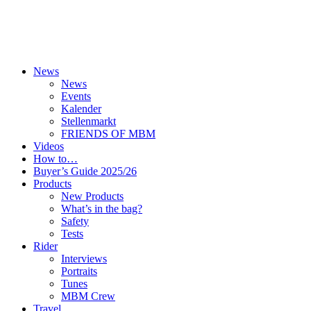
News
News
Events
Kalender
Stellenmarkt
FRIENDS OF MBM
Videos
How to…
Buyer’s Guide 2025/26
Products
New Products
What’s in the bag?
Safety
Tests
Rider
Interviews
Portraits
Tunes
MBM Crew
Travel