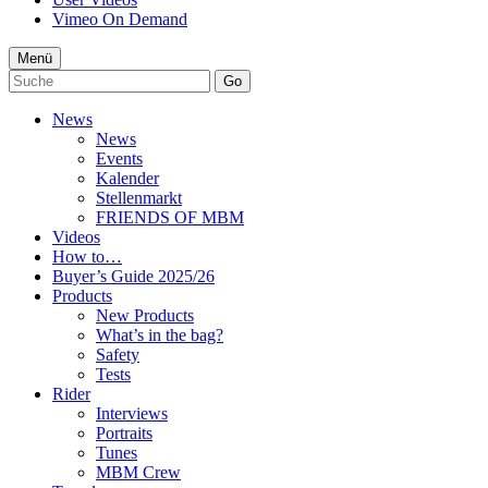
Vimeo On Demand
Menü
Go
News
News
Events
Kalender
Stellenmarkt
FRIENDS OF MBM
Videos
How to…
Buyer’s Guide 2025/26
Products
New Products
What’s in the bag?
Safety
Tests
Rider
Interviews
Portraits
Tunes
MBM Crew