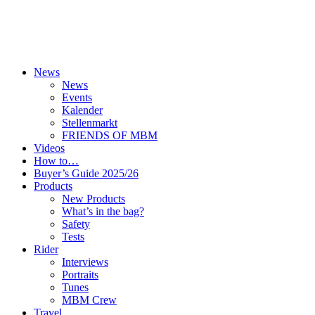
News
News
Events
Kalender
Stellenmarkt
FRIENDS OF MBM
Videos
How to…
Buyer’s Guide 2025/26
Products
New Products
What’s in the bag?
Safety
Tests
Rider
Interviews
Portraits
Tunes
MBM Crew
Travel