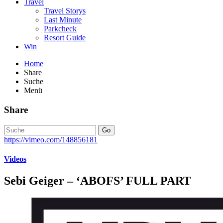
Travel
Travel Storys
Last Minute
Parkcheck
Resort Guide
Win
Home
Share
Suche
Menü
Share
Go
https://vimeo.com/148856181
Videos
Sebi Geiger – ‘ABOFS’ FULL PART