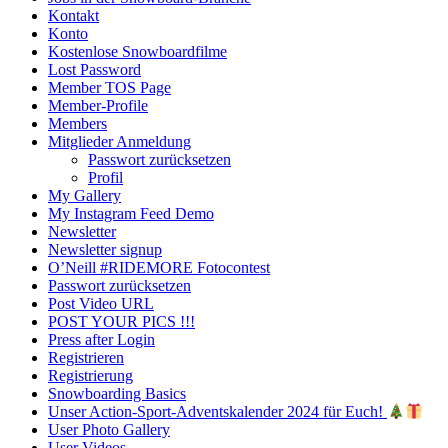
Kontakt
Konto
Kostenlose Snowboardfilme
Lost Password
Member TOS Page
Member-Profile
Members
Mitglieder Anmeldung
Passwort zurücksetzen
Profil
My Gallery
My Instagram Feed Demo
Newsletter
Newsletter signup
O’Neill #RIDEMORE Fotocontest
Passwort zurücksetzen
Post Video URL
POST YOUR PICS !!!
Press after Login
Registrieren
Registrierung
Snowboarding Basics
Unser Action-Sport-Adventskalender 2024 für Euch!
User Photo Gallery
User Videos