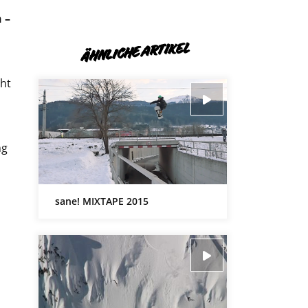
 –
ÄHNLICHE ARTIKEL
cht
ng
sane! MIXTAPE 2015