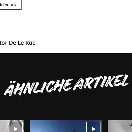
dd yours.
tor De Le Rue
ÄHNLICHE ARTIKEL