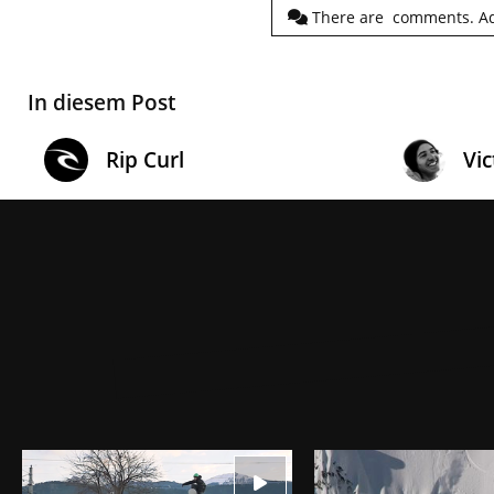
There are
comments.
A
In diesem Post
Rip Curl
Vic