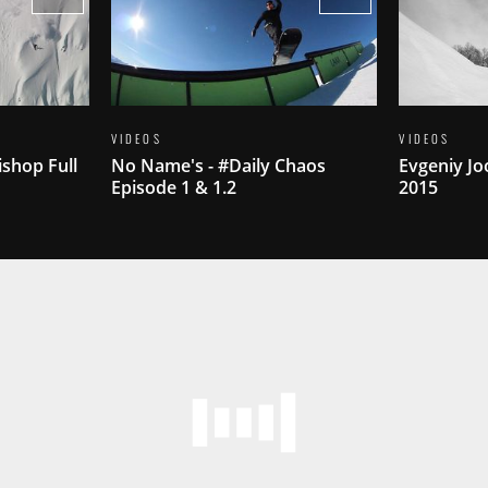
VIDEOS
VIDEOS
ishop Full
No Name's - #Daily Chaos
Evgeniy Jo
Episode 1 & 1.2
2015