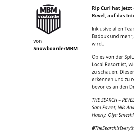
Rip Curl hat jetz
Revel, auf das In
Inklusive allen Te
Badoux und mehr, d
von
wird..
SnowboarderMBM
Ob es von der Spit
Local Resort ist, 
zu schauen. Dieser
erkennen und zu re
bevor es an den Dr
THE SEARCH – REVEL 
Sam Favret, Nils Ar
Haerty, Olya Smeshl
#TheSearchIsEveryt