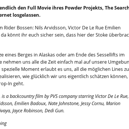
t endlich den Full Movie ihres Powder Projekts, The Search
ternet losgelassen.
am Rider Bossen: Nils Arvidsson, Victor De Le Rue Emilien
a könnt ihr euch sicher sein, dass hier der Stoke überbra
ze eines Berges in Alaskas oder am Ende des Sessellifts im
wie nehmen uns alle die Zeit einfach mal auf unsere Umgebu
 spezielle Moment erlaubt es uns, all die möglichen Lines zu
alisieren, wie glücklich wir uns eigentlich schätzen können,
op-In geht.
is a backcountry film by PVS company starring Victor De Le Rue,
vidsson, Emilien Badoux, Nate Johnstone, Jessy Cornu, Marion
ivaya, Jayce Robinson, Dedi Gun.
hing