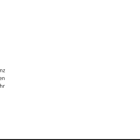
nz
en
ihr