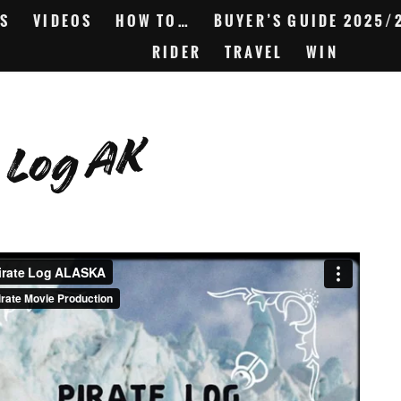
S
VIDEOS
HOW TO…
BUYER’S GUIDE 2025/
RIDER
TRAVEL
WIN
 Log AK