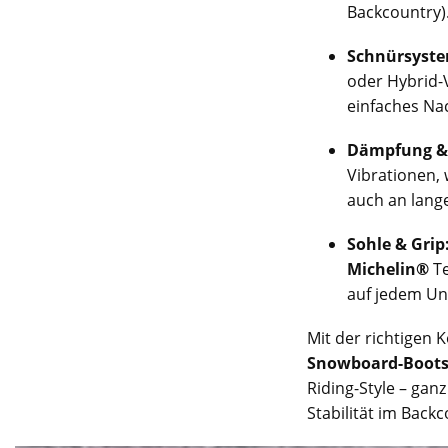
Backcountry)
Schnürsyste
oder Hybrid-V
einfaches Nac
Dämpfung & 
Vibrationen,
auch an lang
Sohle & Grip
Michelin®
Te
auf jedem Un
Mit der richtigen
Snowboard-Boots
Riding-Style – gan
Stabilität im Back