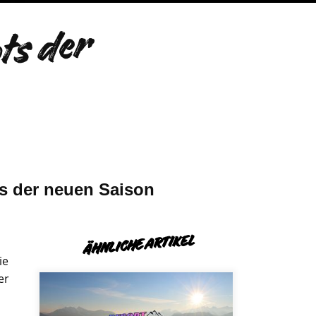
i
e
e
t
e
n
S
n
o
w
b
o
a
r
d
-
B
o
t
s
d
e
r
S
i
s
o
n
2
/
2
ts der neuen Saison
ÄHNLICHE ARTIKEL
ie
er