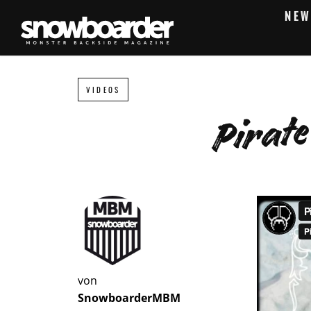
NEW
VIDEOS
Pirate
von
SnowboarderMBM