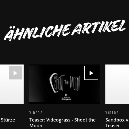
ÄHNLICHE ARTIKEL
VIDEOS
VIDEOS
 Stürze
Teaser: Videograss - Shoot the
Sandbox ve
Moon
Teaser