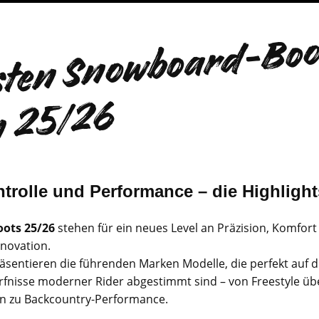
D
b
s
o
a
5
6
trolle und Performance – die Highligh
ots 25/26
stehen für ein neues Level an Präzision, Komfort
nnovation.
räsentieren die führenden Marken Modelle, die perfekt auf d
rfnisse moderner Rider abgestimmt sind – von Freestyle üb
hin zu Backcountry-Performance.