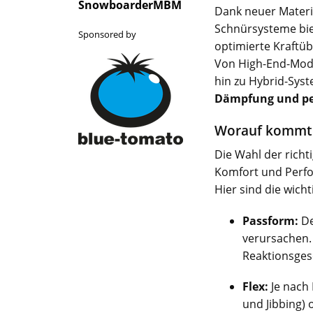
SnowboarderMBM
Dank neuer Materi
Schnürsysteme bie
Sponsored by
optimierte Kraftüb
Von High-End-Mod
hin zu Hybrid-Sys
Dämpfung und per
Worauf kommt 
Die Wahl der richt
Komfort und Perf
Hier sind die wicht
Passform:
De
verursachen.
Reaktionsges
Flex:
Je nach 
und Jibbing) 