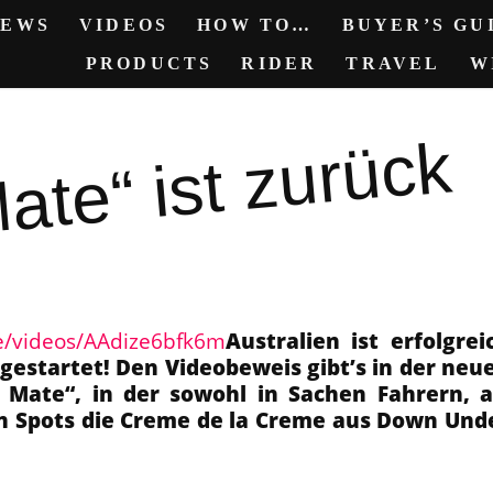
NEWS
VIDEOS
HOW TO…
BUYER’S GUI
PRODUCTS
RIDER
TRAVEL
W
ate“ ist zurück
e/videos/AAdize6bfk6m
Australien ist erfolgrei
 gestartet! Den Videobeweis gibt’s in der neu
 Mate“, in der sowohl in Sachen Fahrern, a
n Spots die Creme de la Creme aus Down Und