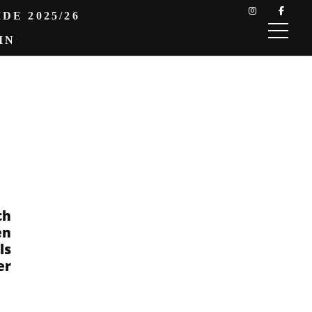
DE 2025/26
IN
ch
en
ls
er