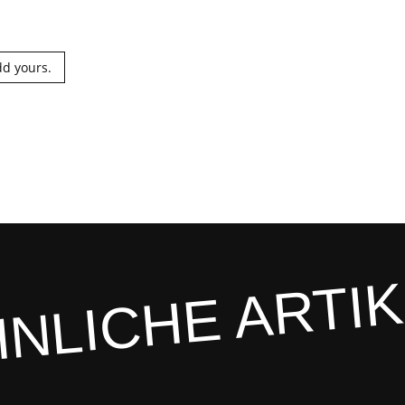
d yours.
NLICHE ARTI