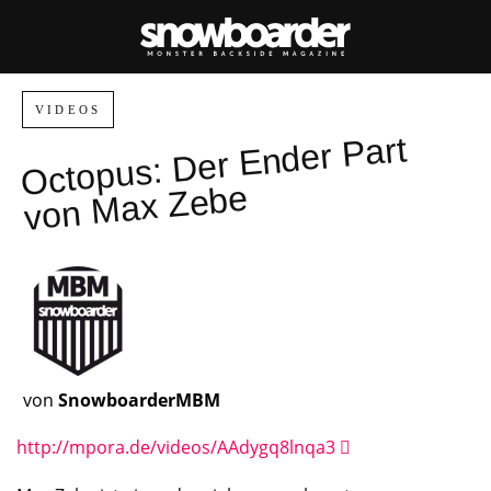
VIDEOS
Octopus:
Der Ender Part
von
Max Zebe
von
SnowboarderMBM
http://mpora.de/videos/AAdygq8lnqa3