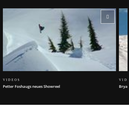
VIDEOS
VID
Petter Foshaugs neues Showreel
Bryan