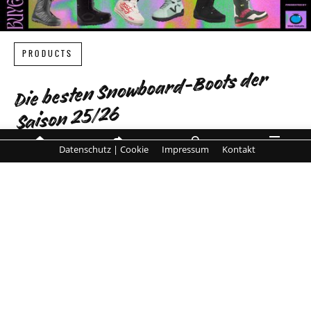
PRODUCTS
Die besten Snowboard-Boots der
Saison 25/26
Datenschutz | Cookie
Impressum
Kontakt
Komfort, Kontrolle und Performance –
MENÜ
HOME
SHARE
SUCHE
die Highlights der neuen Saison
von
SnowboarderMBM