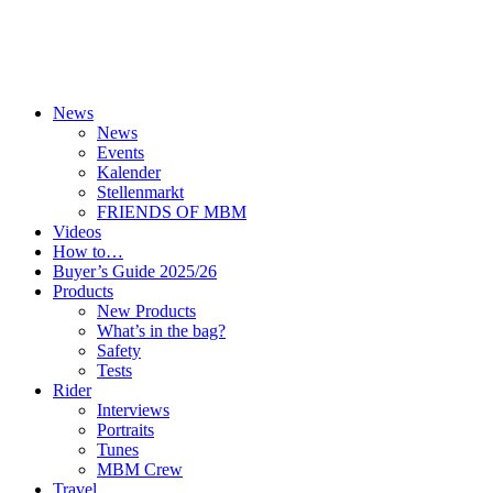
News
News
Events
Kalender
Stellenmarkt
FRIENDS OF MBM
Videos
How to…
Buyer’s Guide 2025/26
Products
New Products
What’s in the bag?
Safety
Tests
Rider
Interviews
Portraits
Tunes
MBM Crew
Travel