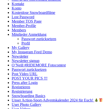
Kontakt
Konto
Kostenlose Snowboardfilme
Lost Password
Member TOS Page
Member-Profile
Members
Mitglieder Anmeldung
Passwort zurücksetzen
Profil
My Gallery
My Instagram Feed Demo
Newsletter
Newsletter signup
O’Neill #RIDEMORE Fotocontest
Passwort zurücksetzen
Post Video URL
POST YOUR PICS !!!
Press after Login
Registrieren
Registrierung
Snowboarding Basics
Unser Action-Sport-Adventskalender 2024 für Euch!
User Photo Gallery
User Videos