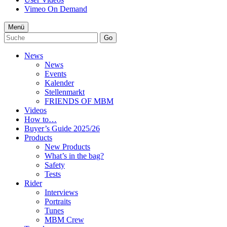
Vimeo On Demand
Menü
Go
News
News
Events
Kalender
Stellenmarkt
FRIENDS OF MBM
Videos
How to…
Buyer’s Guide 2025/26
Products
New Products
What’s in the bag?
Safety
Tests
Rider
Interviews
Portraits
Tunes
MBM Crew