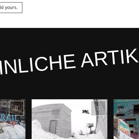
d yours.
NLICHE ARTI