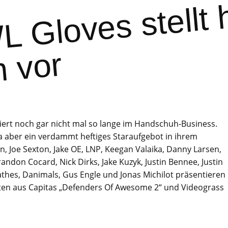
G
s
el
ef
r
ert noch gar nicht mal so lange im Handschuh-Business.
a aber ein verdammt heftiges Staraufgebot in ihrem
, Joe Sexton, Jake OE, LNP, Keegan Valaika, Danny Larsen,
andon Cocard, Nick Dirks, Jake Kuzyk, Justin Bennee, Justin
athes, Danimals, Gus Engle und Jonas Michilot präsentieren
tten aus Capitas „Defenders Of Awesome 2“ und Videograss