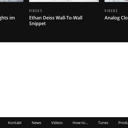
VIDEOS
VIDEOS
ghts im
Ethan Deiss Wall-To-Wall
Analog Clo
Snippet
Kontakt
News
Videos
How to…
Tunes
Produ