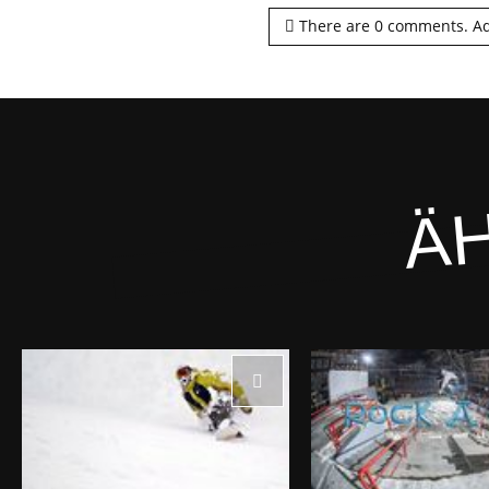
There are
0
comments.
Ad
ÄH