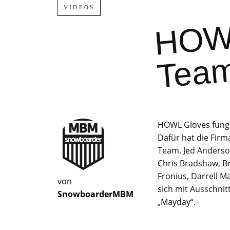
VIDEOS
o
HOWL Gloves fungi
Dafür hat die Firm
Team. Jed Anderson
Chris Bradshaw, Br
Fronius, Darrell M
von
sich mit Ausschni
SnowboarderMBM
„Mayday“.