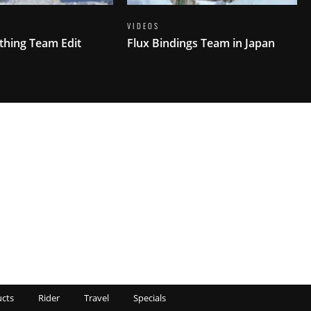
VIDEOS
thing Team Edit
Flux Bindings Team in Japan
cts
Rider
Travel
Specials