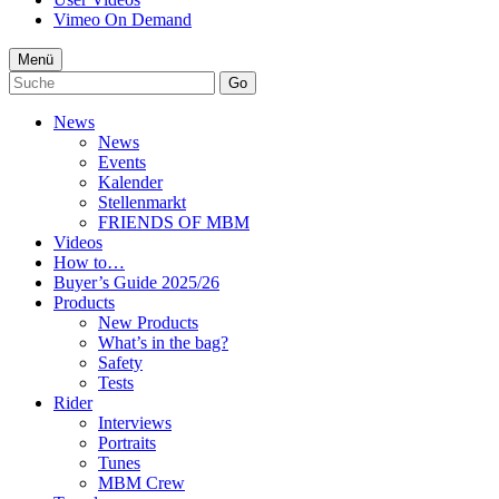
Vimeo On Demand
Menü
Go
News
News
Events
Kalender
Stellenmarkt
FRIENDS OF MBM
Videos
How to…
Buyer’s Guide 2025/26
Products
New Products
What’s in the bag?
Safety
Tests
Rider
Interviews
Portraits
Tunes
MBM Crew