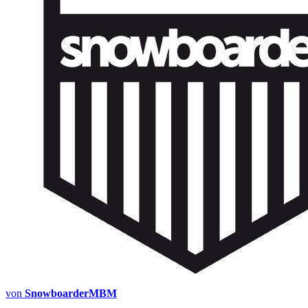
von
SnowboarderMBM