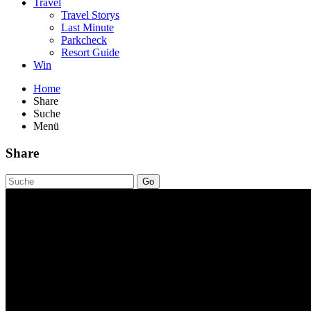
Travel
Travel Storys
Last Minute
Parkcheck
Resort Guide
Win
Home
Share
Suche
Menü
Share
Go