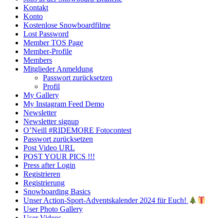
Kontakt
Konto
Kostenlose Snowboardfilme
Lost Password
Member TOS Page
Member-Profile
Members
Mitglieder Anmeldung
Passwort zurücksetzen
Profil
My Gallery
My Instagram Feed Demo
Newsletter
Newsletter signup
O’Neill #RIDEMORE Fotocontest
Passwort zurücksetzen
Post Video URL
POST YOUR PICS !!!
Press after Login
Registrieren
Registrierung
Snowboarding Basics
Unser Action-Sport-Adventskalender 2024 für Euch!
User Photo Gallery
User Videos