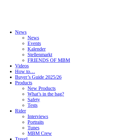
News
News
Events
Kalender
Stellenmarkt
FRIENDS OF MBM
Videos
How to…
Buyer’s Guide 2025/26
Products
New Products
What’s in the bag?
Safety
Tests
Rider
Interviews
Portraits
Tunes
MBM Crew
Travel