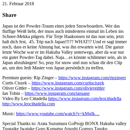
21. Februar 2018
Share
Japan ist der Powder-Traum eines jeden Snowboarders. Wer das
fluffige Weiß liebt, der muss auch mindestens einmal im Leben ins
Schnee-Mekka pilgern. Für Terje Haakonsen ist das nun sein, jetzt
halt dich fest, 45. Trip nach Japan!!!?? WHAT!? Und er sagt immer
noch, dass er keine Ahnung hat, was ihn erwarten wird. Die ganze
letzte Woche war er im Hakuba Valley unterwegs, aber da war nur
ein guter Powder-Tag dabei. Naja…es könnte schlimmer sein, als in
Japan abzuhängen! So, pray for snow und nun schau dir den Clip
an, um den Jedi Master von Japan persönlich zu treffen.
Premium guests: Rip Zinger –
https://www.instagram.com/ripzinger
Curtis Ciszek –
https://www.instagram.com/curtisciszek
Oliver Gittler –
https://www.instagram.com/oliviergittler
Ian Tobin –
https://www.instagram.com/iansane
Video By Leo Cittadella
https://www.instagram.com/leocittadella
http://www.leocittadella.com
Music:
https://www.youtube.com/watch?v=kMgIk…
Special Thanks to: Arata Suzumura GoProjp BONX Hakuba valley
Tsugaike Iwatake Goro Komatsu Atsushi Gomyo Tasuku