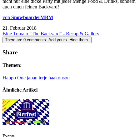
nicht nur eine dicke Party mit jeder Menge Food & Drinks, sondern
auch einen feinen Backyard!
von
SnowboarderMBM
21. Februar 2018
Blue Tomato "The Backyard" - Recap & Gallery
There are
0
comments.
Add yours.
Hide them.
Share
Themen:
Happo One
japan
terje haakonson
Ähnliche Artikel
Events