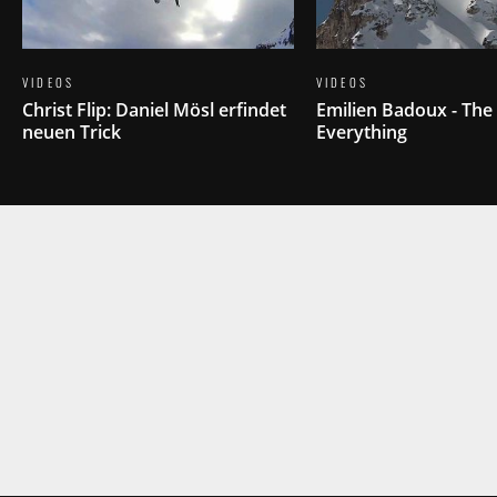
VIDEOS
VIDEOS
Christ Flip: Daniel Mösl erfindet
Emilien Badoux - The 
neuen Trick
Everything