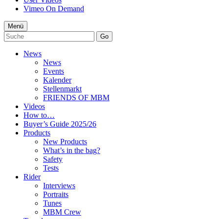
Vimeo On Demand
Menü
Go
News
News
Events
Kalender
Stellenmarkt
FRIENDS OF MBM
Videos
How to…
Buyer’s Guide 2025/26
Products
New Products
What’s in the bag?
Safety
Tests
Rider
Interviews
Portraits
Tunes
MBM Crew