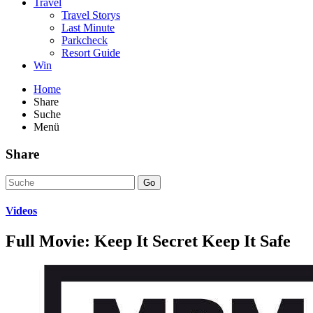
Travel
Travel Storys
Last Minute
Parkcheck
Resort Guide
Win
Home
Share
Suche
Menü
Share
Go
Videos
Full Movie: Keep It Secret Keep It Safe