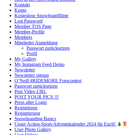
Kontakt
Konto
Kostenlose Snowboardfilme
Lost Password
Member TOS Page
Member-Profile
Members
Mitglieder Anmeldung
Passwort zurücksetzen
Profil
My Gallery
My Instagram Feed Demo
Newsletter
Newsletter signup
O’Neill #RIDEMORE Fotocontest
Passwort zurücksetzen
Post Video URL
POST YOUR PICS !!!
Press after Login
Registrieren
Registrierung
Snowboarding Basics
Unser Action-Sport-Adventskalender 2024 für Euch!
User Photo Gallery
User Videos