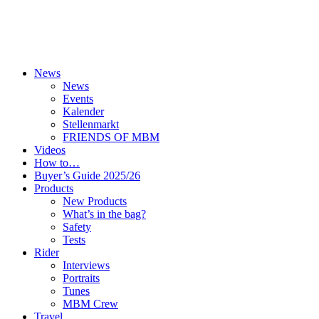
News
News
Events
Kalender
Stellenmarkt
FRIENDS OF MBM
Videos
How to…
Buyer’s Guide 2025/26
Products
New Products
What’s in the bag?
Safety
Tests
Rider
Interviews
Portraits
Tunes
MBM Crew
Travel