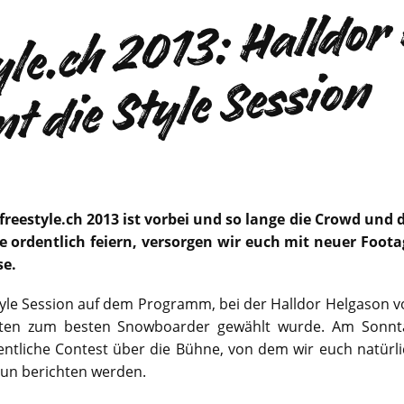
re
s
y
e.
3
al
e
w
n
d
S
y
Se
s
n
 freestyle.ch 2013 ist vorbei und so lange die Crowd und 
e ordentlich feiern, versorgen wir euch mit neuer Foota
se.
tyle Session auf dem Programm, bei der Halldor Helgason 
nten zum besten Snowboarder gewählt wurde. Am Sonnt
entliche Contest über die Bühne, von dem wir euch natürl
un berichten werden.