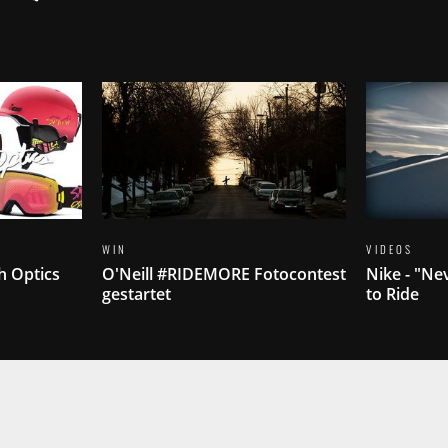
WIN
VIDEOS
h Optics
O'Neill #RIDEMORE Fotocontest
Nike - "Ne
gestartet
to Ride