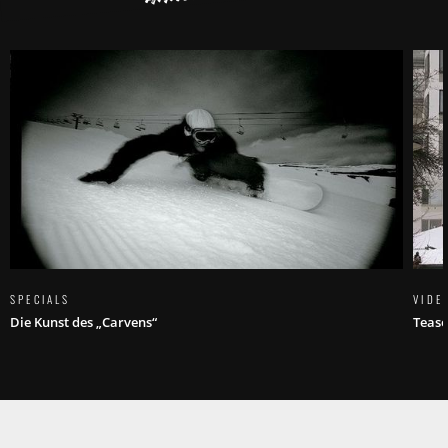
SPECIALS
VIDE
Die Kunst des „Carvens“
Tease