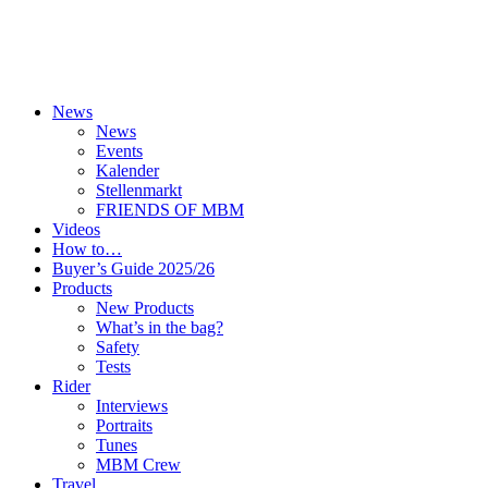
News
News
Events
Kalender
Stellenmarkt
FRIENDS OF MBM
Videos
How to…
Buyer’s Guide 2025/26
Products
New Products
What’s in the bag?
Safety
Tests
Rider
Interviews
Portraits
Tunes
MBM Crew
Travel