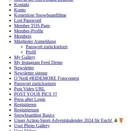
Kontakt
Konto
Kostenlose Snowboardfilme
Lost Password
Member TOS Page
Member-Profile
Members
Mitglieder Anmeldung
Passwort zurücksetzen
Profil
My Gallery
My Instagram Feed Demo
Newsletter
Newsletter signup
O’Neill #RIDEMORE Fotocontest
Passwort zurücksetzen
Post Video URL
POST YOUR PICS !!!
Press after Login
Registrieren
Registrierung
Snowboarding Basics
Unser Action-Sport-Adventskalender 2024 für Euch!
User Photo Gallery
User Videos