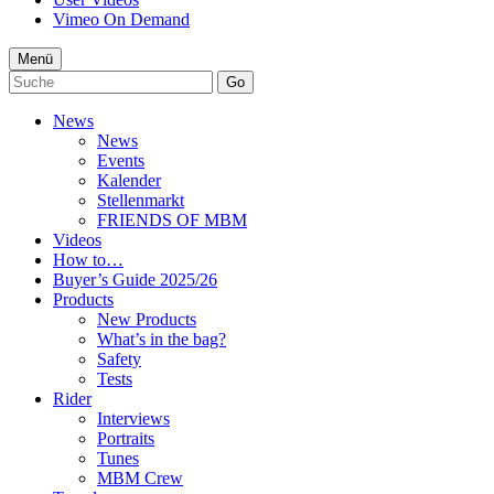
Vimeo On Demand
Menü
Go
News
News
Events
Kalender
Stellenmarkt
FRIENDS OF MBM
Videos
How to…
Buyer’s Guide 2025/26
Products
New Products
What’s in the bag?
Safety
Tests
Rider
Interviews
Portraits
Tunes
MBM Crew