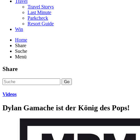
Travel
Travel Storys
Last Minute
Parkcheck
Resort Guide
Win
Home
Share
Suche
Menü
Share
Go
Videos
Dylan Gamache ist der König des Pops!