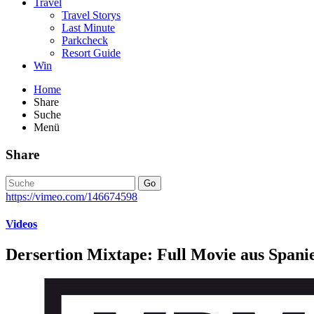
Travel
Travel Storys
Last Minute
Parkcheck
Resort Guide
Win
Home
Share
Suche
Menü
Share
Go
https://vimeo.com/146674598
Videos
Dersertion Mixtape: Full Movie aus Spani