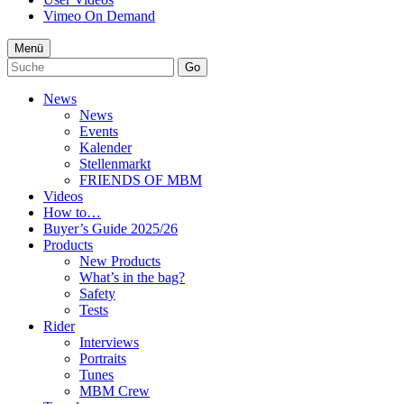
Vimeo On Demand
Menü
Go
News
News
Events
Kalender
Stellenmarkt
FRIENDS OF MBM
Videos
How to…
Buyer’s Guide 2025/26
Products
New Products
What’s in the bag?
Safety
Tests
Rider
Interviews
Portraits
Tunes
MBM Crew