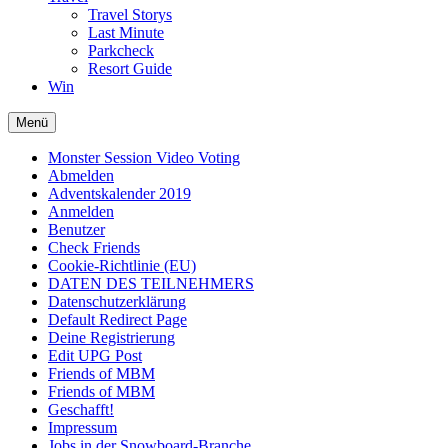
Travel Storys
Last Minute
Parkcheck
Resort Guide
Win
Menü
Monster Session Video Voting
Abmelden
Adventskalender 2019
Anmelden
Benutzer
Check Friends
Cookie-Richtlinie (EU)
DATEN DES TEILNEHMERS
Datenschutzerklärung
Default Redirect Page
Deine Registrierung
Edit UPG Post
Friends of MBM
Friends of MBM
Geschafft!
Impressum
Jobs in der Snowboard-Branche