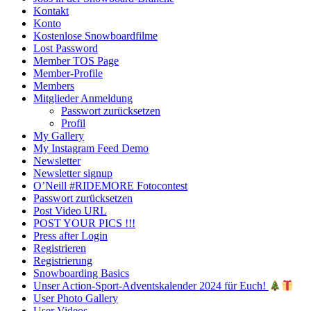
Kontakt
Konto
Kostenlose Snowboardfilme
Lost Password
Member TOS Page
Member-Profile
Members
Mitglieder Anmeldung
Passwort zurücksetzen
Profil
My Gallery
My Instagram Feed Demo
Newsletter
Newsletter signup
O’Neill #RIDEMORE Fotocontest
Passwort zurücksetzen
Post Video URL
POST YOUR PICS !!!
Press after Login
Registrieren
Registrierung
Snowboarding Basics
Unser Action-Sport-Adventskalender 2024 für Euch!
User Photo Gallery
User Videos