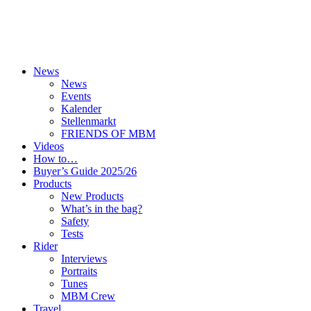
News
News
Events
Kalender
Stellenmarkt
FRIENDS OF MBM
Videos
How to…
Buyer’s Guide 2025/26
Products
New Products
What’s in the bag?
Safety
Tests
Rider
Interviews
Portraits
Tunes
MBM Crew
Travel