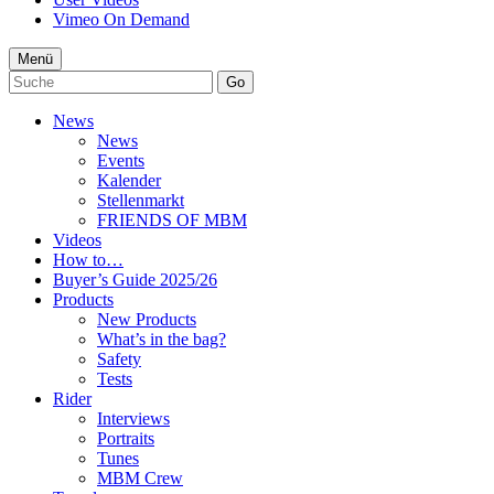
Vimeo On Demand
Menü
Go
News
News
Events
Kalender
Stellenmarkt
FRIENDS OF MBM
Videos
How to…
Buyer’s Guide 2025/26
Products
New Products
What’s in the bag?
Safety
Tests
Rider
Interviews
Portraits
Tunes
MBM Crew