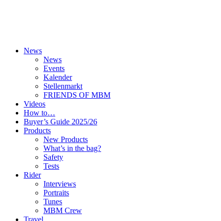
News
News
Events
Kalender
Stellenmarkt
FRIENDS OF MBM
Videos
How to…
Buyer’s Guide 2025/26
Products
New Products
What’s in the bag?
Safety
Tests
Rider
Interviews
Portraits
Tunes
MBM Crew
Travel