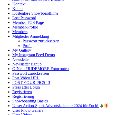
Kontakt
Konto
Kostenlose Snowboardfilme
Lost Password
Member TOS Page
Member-Profile
Members
Mitglieder Anmeldung
Passwort zurücksetzen
Profil
My Gallery
My Instagram Feed Demo
Newsletter
Newsletter signup
O’Neill #RIDEMORE Fotocontest
Passwort zurücksetzen
Post Video URL
POST YOUR PICS !!!
Press after Login
Registrieren
Registrierung
Snowboarding Basics
Unser Action-Sport-Adventskalender 2024 für Euch!
User Photo Gallery
User Videos