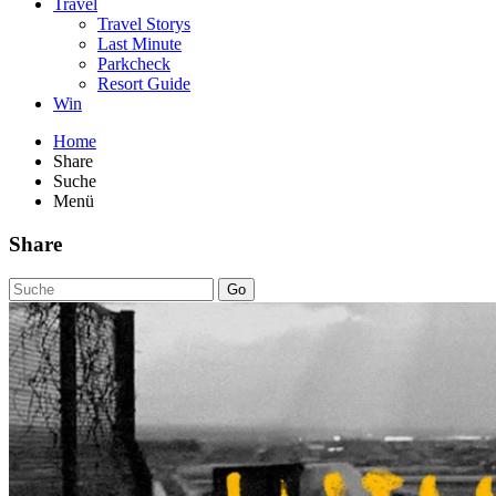
Travel
Travel Storys
Last Minute
Parkcheck
Resort Guide
Win
Home
Share
Suche
Menü
Share
Go