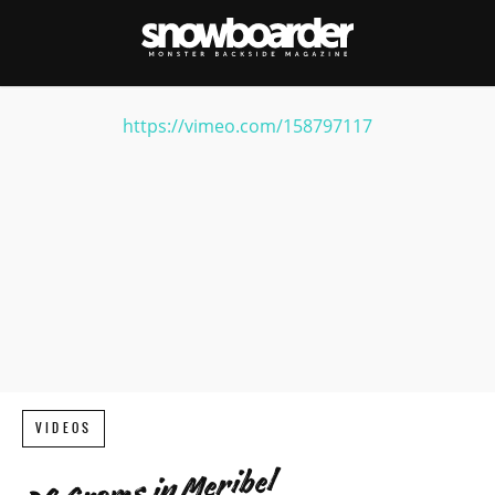
https://vimeo.com/158797117
VIDEOS
DC Groms in Meribel