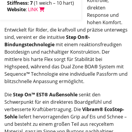
Kontrolle,
Stiffness: 7
(1 weich – 10 hart)
direkten
Website
:
LINK
Response und
hohen Komfort.
Entwickelt für Rider, die kraftvoll und präzise unterwegs
sind, vereint er die intuitive
Step On®-
Bindungstechnologie
mit einem reaktionsfreudigen
Bootdesign und nachhaltiger Konstruktion. Der
mittlere bis harte Flex sorgt für Stabilität bei
Highspeed, während das Dual Zone BOA® System mit
Sequence™ Technologie eine individuelle Passform und
blitzschnelle Anpassung ermöglicht.
Die
Step On™ EST® Außensohle
senkt den
Schwerpunkt für ein direkteres Boardgefühl und
verbesserte Kraftübertragung. Die
Vibram® EcoStep-
Sohle
liefert hervorragenden Grip auf Eis und Schnee –
und besteht zu einem großen Teil aus recyceltem
Material, ganz im Sinne von Burtons nachhaltiger