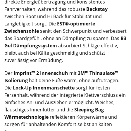
direkte Energieübertragung und konsistentes
Fahrverhalten, während das robuste
Backstay
zwischen Boot und Hi-Back für Stabilität und
Langlebigkeit sorgt. Die
EST®-optimierte
Zwischensohle
senkt den Schwerpunkt und verbessert
das Boardgefühl, ohne an Dämpfung zu sparen. Das
B3
Gel Dämpfungssystem
absorbiert Schläge effektiv,
bleibt auch bei Kälte geschmeidig und schützt
zuverlässig vor Ermüdung.
Der
Imprint™ 2 Innenschuh
mit
3M™ Thinsulate™
Isolierung
hält deine Füße warm, ohne aufzutragen.
Die
Lock-Up Innenmanschette
sorgt für festen
Fersenhalt, während der integrierte Klettverschluss ein
einfaches An- und Ausziehen ermöglicht. Weiches,
flauschiges Innenfutter und die
Sleeping Bag
Wärmetechnologie
reflektieren Körperwärme und
sorgen für anhaltenden Komfort selbst an kalten