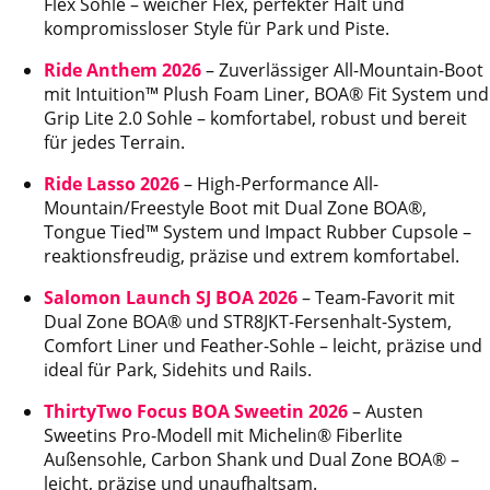
Flex Sohle – weicher Flex, perfekter Halt und
kompromissloser Style für Park und Piste.
Ride Anthem 2026
– Zuverlässiger All-Mountain-Boot
mit Intuition™ Plush Foam Liner, BOA® Fit System und
Grip Lite 2.0 Sohle – komfortabel, robust und bereit
für jedes Terrain.
Ride Lasso 2026
– High-Performance All-
Mountain/Freestyle Boot mit Dual Zone BOA®,
Tongue Tied™ System und Impact Rubber Cupsole –
reaktionsfreudig, präzise und extrem komfortabel.
Salomon Launch SJ BOA 2026
– Team-Favorit mit
Dual Zone BOA® und STR8JKT-Fersenhalt-System,
Comfort Liner und Feather-Sohle – leicht, präzise und
ideal für Park, Sidehits und Rails.
ThirtyTwo Focus BOA Sweetin 2026
– Austen
Sweetins Pro-Modell mit Michelin® Fiberlite
Außensohle, Carbon Shank und Dual Zone BOA® –
leicht, präzise und unaufhaltsam.