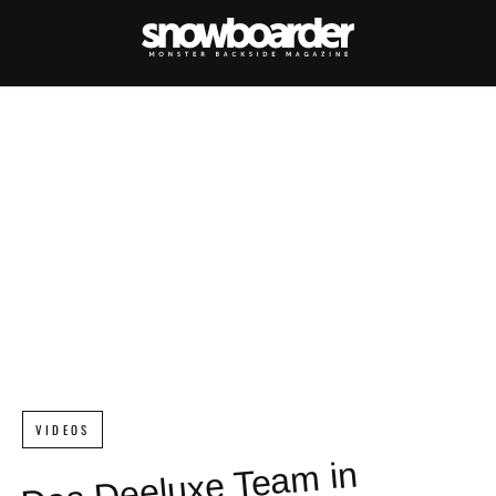
VIDEOS
Das
Deeluxe Tea
m in