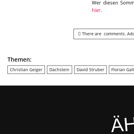
Wer diesen Somme
hier
.
There are
comments.
Add
Themen:
Christian Geiger
Dachstein
David Struber
Florian Gal
ÄH