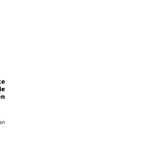
ke
ie
en
an