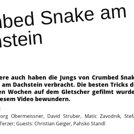
Cr
u
m
b
e
d
S
n
a
k
e
a
m
D
a
c
h
st
ei
n
dere auch haben die Jungs von Crumbed Sna
am Dachstein verbracht. Die besten Tricks d
en Wochen auf dem Gletscher gefilmt wurd
diesem Video bewundern.
:
eorg Obermeissner, David Struber, Matic Zavodnik, Stef
 Terzer;
Guests: Christian Geiger, Pahsko Standl