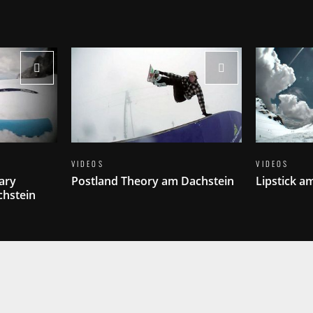
VIDEOS
VIDEOS
ary
Postland Theory am Dachstein
Lipstick a
chstein