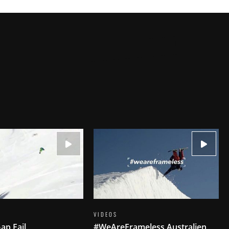
VIDEOS
ap Fail
#WeAreFrameless Australien