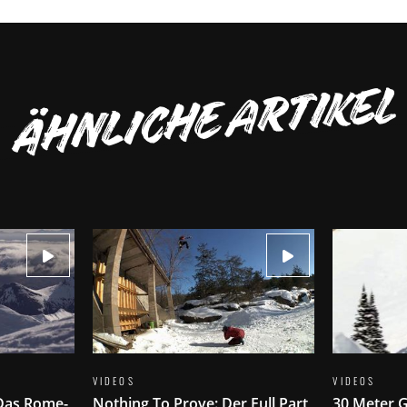
ÄHNLICHE ARTIKEL
VIDEOS
VIDEOS
Das Rome-
Nothing To Prove: Der Full Part
30 Meter G