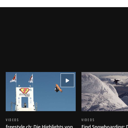
VIDEOS
VIDEOS
freestyle.ch: Die Highlights von
Find Snowboarding: 