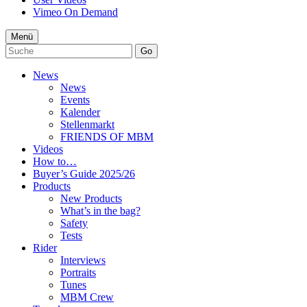
Vimeo On Demand
Menü
Go
News
News
Events
Kalender
Stellenmarkt
FRIENDS OF MBM
Videos
How to…
Buyer’s Guide 2025/26
Products
New Products
What’s in the bag?
Safety
Tests
Rider
Interviews
Portraits
Tunes
MBM Crew