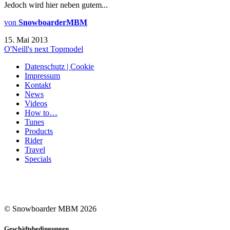
Jedoch wird hier neben gutem...
von
SnowboarderMBM
15. Mai 2013
O'Neill's next Topmodel
Datenschutz | Cookie
Impressum
Kontakt
News
Videos
How to…
Tunes
Products
Rider
Travel
Specials
© Snowboarder MBM 2026
Geschäftsbedingungen