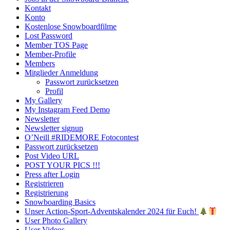
Kontakt
Konto
Kostenlose Snowboardfilme
Lost Password
Member TOS Page
Member-Profile
Members
Mitglieder Anmeldung
Passwort zurücksetzen
Profil
My Gallery
My Instagram Feed Demo
Newsletter
Newsletter signup
O’Neill #RIDEMORE Fotocontest
Passwort zurücksetzen
Post Video URL
POST YOUR PICS !!!
Press after Login
Registrieren
Registrierung
Snowboarding Basics
Unser Action-Sport-Adventskalender 2024 für Euch!
User Photo Gallery
User Videos