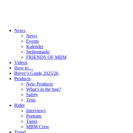
News
News
Events
Kalender
Stellenmarkt
FRIENDS OF MBM
Videos
How to…
Buyer’s Guide 2025/26
Products
New Products
What’s in the bag?
Safety
Tests
Rider
Interviews
Portraits
Tunes
MBM Crew
Travel