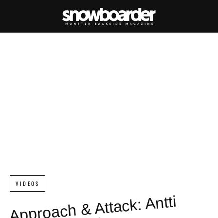
VIDEOS
Approach & Attack: Antti
Autti i
m