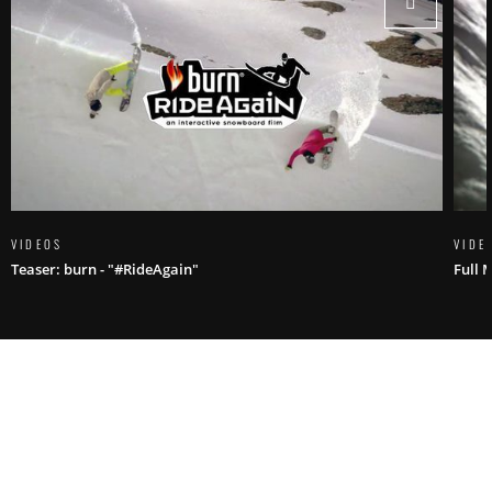
VIDEOS
VIDE
Teaser: burn - "#RideAgain"
Full 