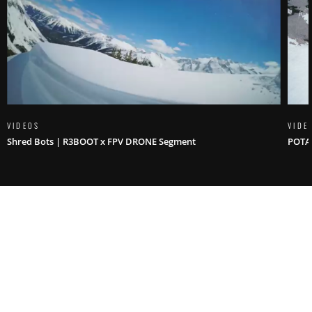
VIDEOS
VIDE
Shred Bots | R3BOOT x FPV DRONE Segment
POTA