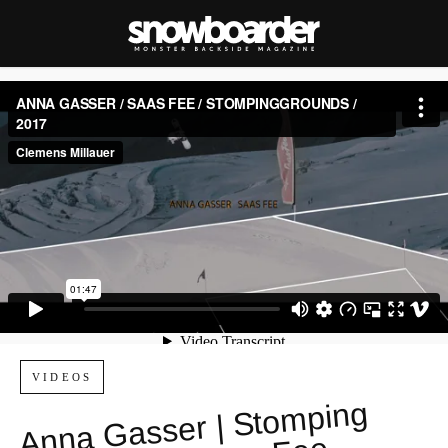
VIDEOS
Anna
Gasser | Sto
mping