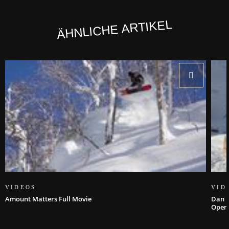
ÄHNLICHE ARTIKEL
VIDEOS
VID
Amount Matters Full Movie
Dan K
Open 