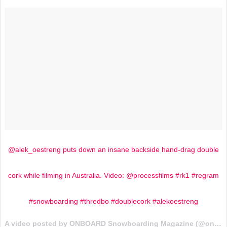
@alek_oestreng puts down an insane backside hand-drag double
cork while filming in Australia. Video: @processfilms #rk1 #regram
#snowboarding #thredbo #doublecork #alekoestreng
A video posted by ONBOARD Snowboarding Magazine (@onboardmag) on