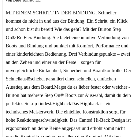
von Blue Tomato DE
MIT EINEM SCHRITT IN DER BINDUNG. Schneller
kommst du nicht in und aus der Bindung. Ein Schritt, ein Klick
und schon bist du bereit! Wie das geht? Mit der Burton Step
On® Re:Flex Bindung. Sie bietet eine intuitive Verbindung von
Boots und Bindung und punktet mit Komfort, Performance und
einer kinderleichten Bedienung. Drei Verbindungspunkte – zwei
an den Zehen und einer an der Ferse – sorgen für
unvergleichliche Einfachheit, Sicherheit und Boardkontrolle. Der
Schnellauslösehebel garantiert einen schnellen, einfachen
Ausstieg aus dem Board.Magst du es lieber fester oder weicher -
Burton hat mehrere Step On® Boots zur Auswahl, damit du dein
perfektes Set-up findest.HighbackDas Highback ist ein
technisches Meisterwerk. Die einteilige Konstruktion sorgt für
hohe Reaktionsgeschwindigkeit. Das Canted Hi-Back Design ist
ergonomisch an deine Beine angepasst und erhöht somit nicht
nur die Kontrolle, sondern vor allem den Komfort. Mit dem