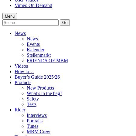
Vimeo On Demand
Menü
Go
News
News
Events
Kalender
Stellenmarkt
FRIENDS OF MBM
Videos
How to…
Buyer’s Guide 2025/26
Products
New Products
What’s in the bag?
Safety
Tests
Rider
Interviews
Portraits
Tunes
MBM Crew