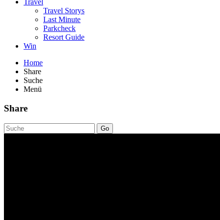
Travel
Travel Storys
Last Minute
Parkcheck
Resort Guide
Win
Home
Share
Suche
Menü
Share
Go