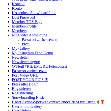
Kontakt
Konto
Kostenlose Snowboardfilme
Lost Password
Member TOS Page
Member-Profile
Members
Mitglieder Anmeldung
Passwort zurücksetzen
Profil
My Gallery
My Instagram Feed Demo
Newsletter
Newsletter signup
O’Neill #RIDEMORE Fotocontest
Passwort zurücksetzen
Post Video URL
POST YOUR PICS !!!
Press after Login
Registrieren
Registrierung
Snowboarding Basics
Unser Action-Sport-Adventskalender 2024 für Euch!
User Photo Gallery
User Videos