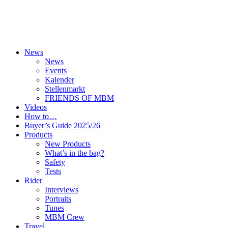
News
News
Events
Kalender
Stellenmarkt
FRIENDS OF MBM
Videos
How to…
Buyer’s Guide 2025/26
Products
New Products
What’s in the bag?
Safety
Tests
Rider
Interviews
Portraits
Tunes
MBM Crew
Travel