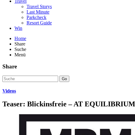
Travel
Travel Storys
Last Minute
Parkcheck
Resort Guide
Win
Home
Share
Suche
Menü
Share
Go
Videos
Teaser: Blickinsfreie – AT EQUILIBRIU