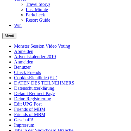
Travel Storys
Last Minute
Parkcheck
Resort Guide
Win
Menü
Monster Session Video Voting
Abmelden
Adventskalender 2019
Anmelden
Benutzer
Check Friends
Cookie-Richtlinie (EU)
DATEN DES TEILNEHMERS
Datenschutzerklärung
Default Redirect Page
Deine Registrierung
Edit UPG Post
Friends of MBM
Friends of MBM
Geschafft!
Impressum
Jobs in der Snowboard-Branche