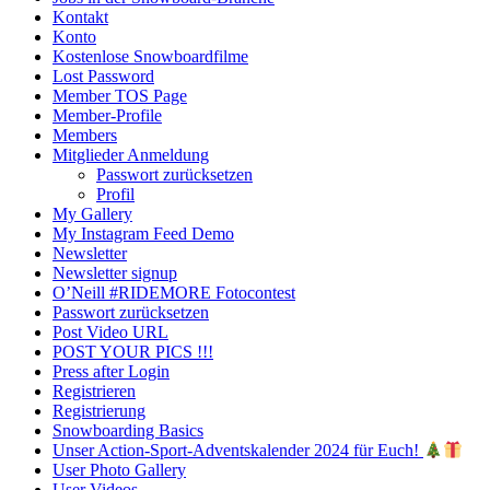
Kontakt
Konto
Kostenlose Snowboardfilme
Lost Password
Member TOS Page
Member-Profile
Members
Mitglieder Anmeldung
Passwort zurücksetzen
Profil
My Gallery
My Instagram Feed Demo
Newsletter
Newsletter signup
O’Neill #RIDEMORE Fotocontest
Passwort zurücksetzen
Post Video URL
POST YOUR PICS !!!
Press after Login
Registrieren
Registrierung
Snowboarding Basics
Unser Action-Sport-Adventskalender 2024 für Euch!
User Photo Gallery
User Videos