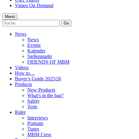
Vimeo On Demand
Menü
Go
News
News
Events
Kalender
Stellenmarkt
FRIENDS OF MBM
Videos
How to…
Buyer’s Guide 2025/26
Products
New Products
What’s in the bag?
Safety
Tests
Rider
Interviews
Portraits
Tunes
MBM Crew