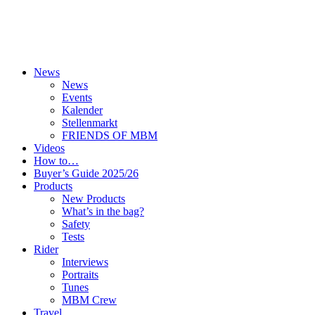
News
News
Events
Kalender
Stellenmarkt
FRIENDS OF MBM
Videos
How to…
Buyer’s Guide 2025/26
Products
New Products
What’s in the bag?
Safety
Tests
Rider
Interviews
Portraits
Tunes
MBM Crew
Travel