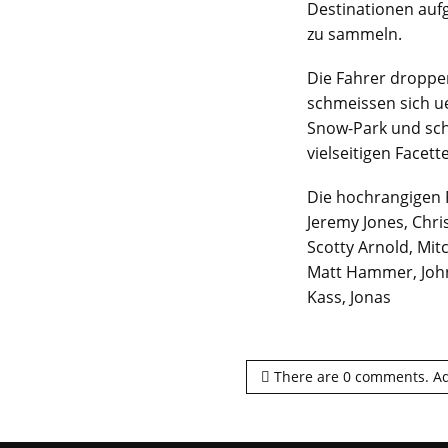
Destinationen auf
zu sammeln.
Die Fahrer droppen
schmeissen sich ue
Snow-Park und schr
vielseitigen Facet
Die hochrangigen R
Jeremy Jones, Chri
Scotty Arnold, Mit
Matt Hammer, John
Kass, Jonas
There are
0
comments.
Ad