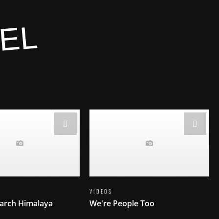
KEL
VIDEOS
earch Himalaya
We're People Too