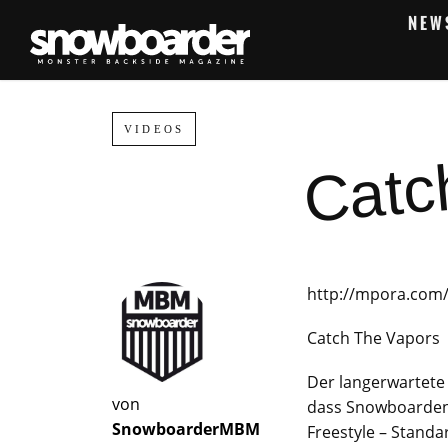
NEW
Catc
VIDEOS
http://mpora.com
Catch The Vapors
Der langerwartete 
von
dass Snowboarden 
SnowboarderMBM
Freestyle – Stand