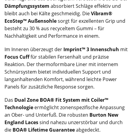
Dämpfungssystem
absorbiert Schläge effektiv und
bleibt auch bei Kälte geschmeidig. Die
Vibram®
EcoStep™ Außensohle
sorgt für exzellenten Grip und
besteht zu 30 % aus recyceltem Gummi – für
Nachhaltigkeit und Performance in einem.
Im Inneren überzeugt der
Imprint™ 3 Innenschuh
mit
Focus Cuff
für stabilen Fersenhalt und präzise
Reaktion. Der thermoformbare Liner mit internem
Schnürsystem bietet individuellen Support und
langanhaltenden Komfort, während leichte Power
Panels für zusätzliche Response sorgen.
Das
Dual Zone BOA® Fit System mit Coiler™
Technologie
ermöglicht zonenspezifische Anpassung
an Ober- und Unterfuß. Die robusten
Burton New
England Laces
sind nahezu unzerstörbar und durch
die
BOA® Lifetime Guarantee
abgedeckt.