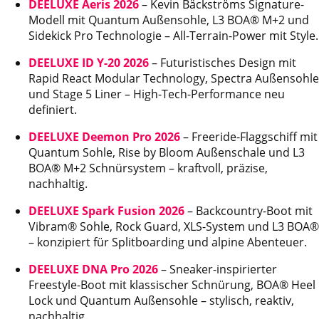
DEELUXE Aeris 2026
– Kevin Bäckströms Signature-
Modell mit Quantum Außensohle, L3 BOA® M+2 und
Sidekick Pro Technologie – All-Terrain-Power mit Style.
DEELUXE ID Y-20 2026
– Futuristisches Design mit
Rapid React Modular Technology, Spectra Außensohle
und Stage 5 Liner – High-Tech-Performance neu
definiert.
DEELUXE Deemon Pro 2026
– Freeride-Flaggschiff mit
Quantum Sohle, Rise by Bloom Außenschale und L3
BOA® M+2 Schnürsystem – kraftvoll, präzise,
nachhaltig.
DEELUXE Spark Fusion 2026
– Backcountry-Boot mit
Vibram® Sohle, Rock Guard, XLS-System und L3 BOA®
– konzipiert für Splitboarding und alpine Abenteuer.
DEELUXE DNA Pro 2026
– Sneaker-inspirierter
Freestyle-Boot mit klassischer Schnürung, BOA® Heel
Lock und Quantum Außensohle – stylisch, reaktiv,
nachhaltig.