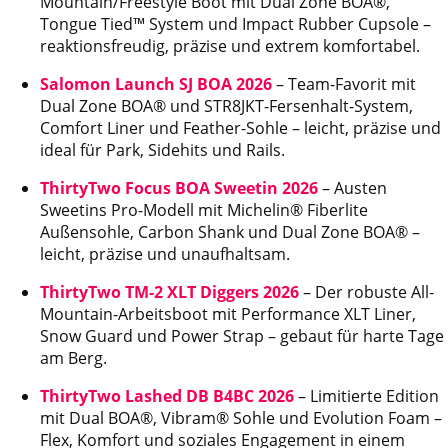
Mountain/Freestyle Boot mit Dual Zone BOA®,
Tongue Tied™ System und Impact Rubber Cupsole –
reaktionsfreudig, präzise und extrem komfortabel.
Salomon Launch SJ BOA 2026
– Team-Favorit mit
Dual Zone BOA® und STR8JKT-Fersenhalt-System,
Comfort Liner und Feather-Sohle – leicht, präzise und
ideal für Park, Sidehits und Rails.
ThirtyTwo Focus BOA Sweetin 2026
– Austen
Sweetins Pro-Modell mit Michelin® Fiberlite
Außensohle, Carbon Shank und Dual Zone BOA® –
leicht, präzise und unaufhaltsam.
ThirtyTwo TM-2 XLT Diggers 2026
– Der robuste All-
Mountain-Arbeitsboot mit Performance XLT Liner,
Snow Guard und Power Strap – gebaut für harte Tage
am Berg.
ThirtyTwo Lashed DB B4BC 2026
– Limitierte Edition
mit Dual BOA®, Vibram® Sohle und Evolution Foam –
Flex, Komfort und soziales Engagement in einem