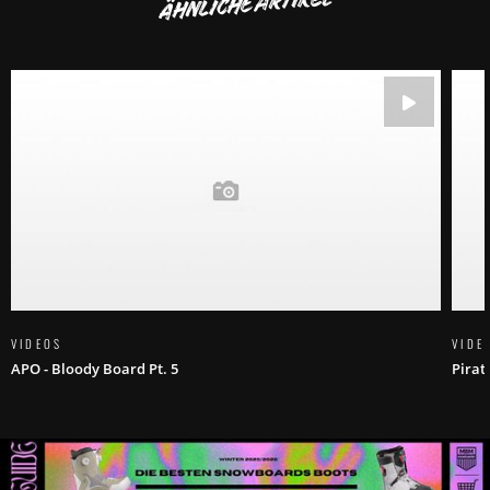
ÄHNLICHE ARTIKEL
VIDEOS
VIDE
APO - Bloody Board Pt. 5
Pirat