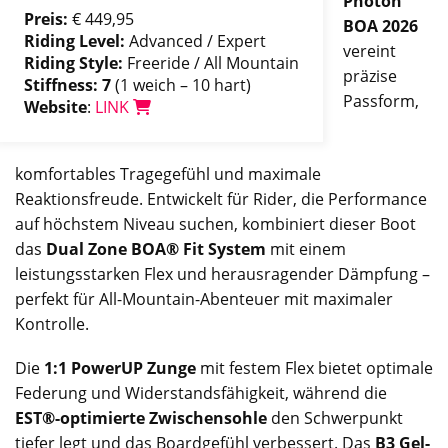
Photon
Preis:
€ 449,95
BOA 2026
Riding Level:
Advanced / Expert
vereint
Riding Style:
Freeride / All Mountain
präzise
Stiffness: 7
(1 weich – 10 hart)
Passform,
Website
:
LINK
komfortables Tragegefühl und maximale
Reaktionsfreude. Entwickelt für Rider, die Performance
auf höchstem Niveau suchen, kombiniert dieser Boot
das
Dual Zone BOA® Fit System
mit einem
leistungsstarken Flex und herausragender Dämpfung –
perfekt für All-Mountain-Abenteuer mit maximaler
Kontrolle.
Die
1:1 PowerUP Zunge
mit festem Flex bietet optimale
Federung und Widerstandsfähigkeit, während die
EST®-optimierte Zwischensohle
den Schwerpunkt
tiefer legt und das Boardgefühl verbessert. Das
B3 Gel-