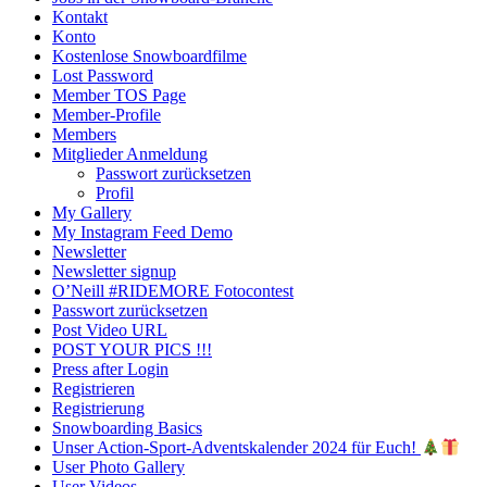
Kontakt
Konto
Kostenlose Snowboardfilme
Lost Password
Member TOS Page
Member-Profile
Members
Mitglieder Anmeldung
Passwort zurücksetzen
Profil
My Gallery
My Instagram Feed Demo
Newsletter
Newsletter signup
O’Neill #RIDEMORE Fotocontest
Passwort zurücksetzen
Post Video URL
POST YOUR PICS !!!
Press after Login
Registrieren
Registrierung
Snowboarding Basics
Unser Action-Sport-Adventskalender 2024 für Euch!
User Photo Gallery
User Videos