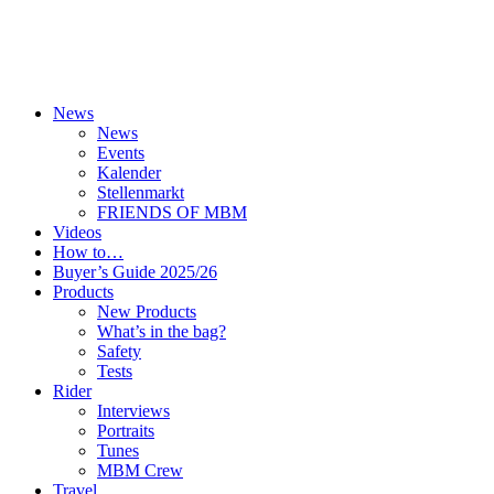
News
News
Events
Kalender
Stellenmarkt
FRIENDS OF MBM
Videos
How to…
Buyer’s Guide 2025/26
Products
New Products
What’s in the bag?
Safety
Tests
Rider
Interviews
Portraits
Tunes
MBM Crew
Travel