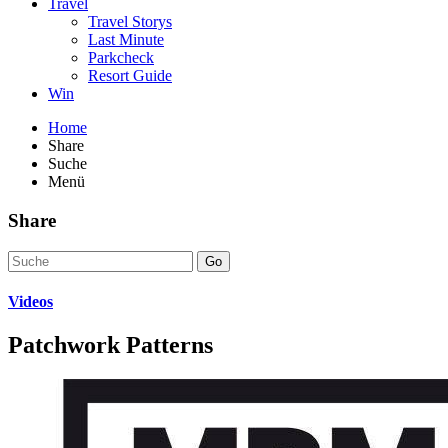
Travel
Travel Storys
Last Minute
Parkcheck
Resort Guide
Win
Home
Share
Suche
Menü
Share
Go
Videos
Patchwork Patterns