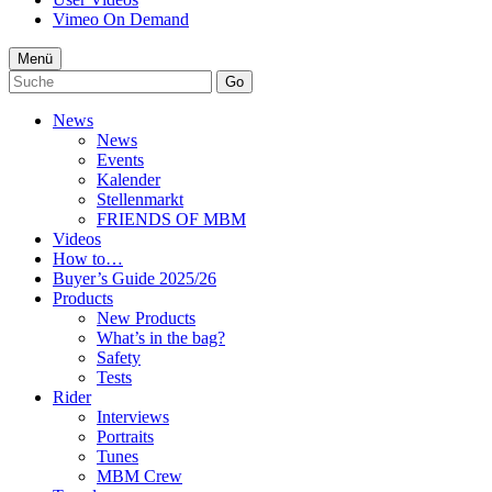
Vimeo On Demand
Menü
Go
News
News
Events
Kalender
Stellenmarkt
FRIENDS OF MBM
Videos
How to…
Buyer’s Guide 2025/26
Products
New Products
What’s in the bag?
Safety
Tests
Rider
Interviews
Portraits
Tunes
MBM Crew