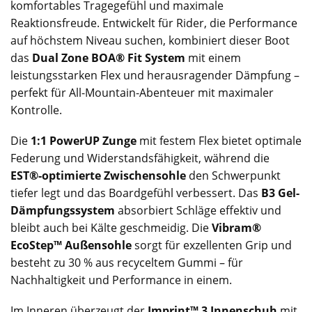
komfortables Tragegefühl und maximale
Reaktionsfreude. Entwickelt für Rider, die Performance
auf höchstem Niveau suchen, kombiniert dieser Boot
das
Dual Zone BOA® Fit System
mit einem
leistungsstarken Flex und herausragender Dämpfung –
perfekt für All-Mountain-Abenteuer mit maximaler
Kontrolle.
Die
1:1 PowerUP Zunge
mit festem Flex bietet optimale
Federung und Widerstandsfähigkeit, während die
EST®-optimierte Zwischensohle
den Schwerpunkt
tiefer legt und das Boardgefühl verbessert. Das
B3 Gel-
Dämpfungssystem
absorbiert Schläge effektiv und
bleibt auch bei Kälte geschmeidig. Die
Vibram®
EcoStep™ Außensohle
sorgt für exzellenten Grip und
besteht zu 30 % aus recyceltem Gummi – für
Nachhaltigkeit und Performance in einem.
Im Inneren überzeugt der
Imprint™ 3 Innenschuh
mit