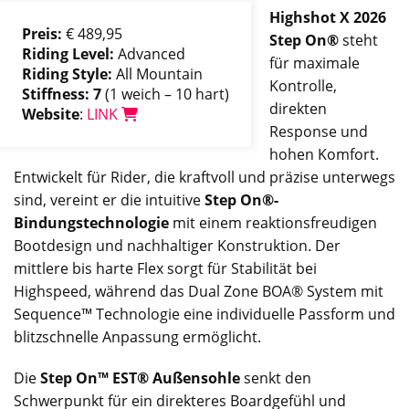
Highshot X 2026
Preis:
€ 489,95
Step On®
steht
Riding Level:
Advanced
für maximale
Riding Style:
All Mountain
Kontrolle,
Stiffness: 7
(1 weich – 10 hart)
direkten
Website
:
LINK
Response und
hohen Komfort.
Entwickelt für Rider, die kraftvoll und präzise unterwegs
sind, vereint er die intuitive
Step On®-
Bindungstechnologie
mit einem reaktionsfreudigen
Bootdesign und nachhaltiger Konstruktion. Der
mittlere bis harte Flex sorgt für Stabilität bei
Highspeed, während das Dual Zone BOA® System mit
Sequence™ Technologie eine individuelle Passform und
blitzschnelle Anpassung ermöglicht.
Die
Step On™ EST® Außensohle
senkt den
Schwerpunkt für ein direkteres Boardgefühl und