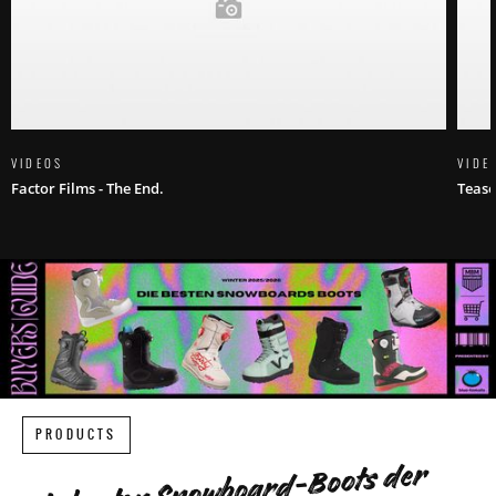
VIDEOS
VIDE
Factor Films - The End.
Tease
PRODUCTS
Die besten Snowboard-Boots der