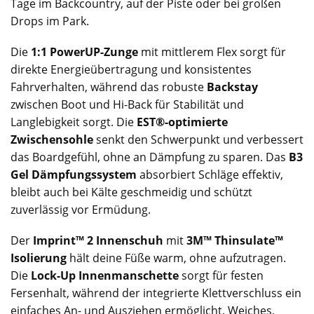
Tage im Backcountry, auf der Piste oder bei großen
Drops im Park.
Die
1:1 PowerUP-Zunge
mit mittlerem Flex sorgt für
direkte Energieübertragung und konsistentes
Fahrverhalten, während das robuste
Backstay
zwischen Boot und Hi-Back für Stabilität und
Langlebigkeit sorgt. Die
EST®-optimierte
Zwischensohle
senkt den Schwerpunkt und verbessert
das Boardgefühl, ohne an Dämpfung zu sparen. Das
B3
Gel Dämpfungssystem
absorbiert Schläge effektiv,
bleibt auch bei Kälte geschmeidig und schützt
zuverlässig vor Ermüdung.
Der
Imprint™ 2 Innenschuh
mit
3M™ Thinsulate™
Isolierung
hält deine Füße warm, ohne aufzutragen.
Die
Lock-Up Innenmanschette
sorgt für festen
Fersenhalt, während der integrierte Klettverschluss ein
einfaches An- und Ausziehen ermöglicht. Weiches,