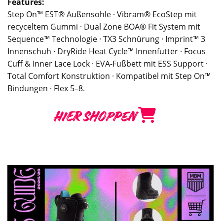
Features:
Step On™ EST® Außensohle · Vibram® EcoStep mit
recyceltem Gummi · Dual Zone BOA® Fit System mit
Sequence™ Technologie · TX3 Schnürung · Imprint™ 3
Innenschuh · DryRide Heat Cycle™ Innenfutter · Focus
Cuff & Inner Lace Lock · EVA-Fußbett mit ESS Support ·
Total Comfort Konstruktion · Kompatibel mit Step On™
Bindungen · Flex 5–8.
HIER SHOPPEN