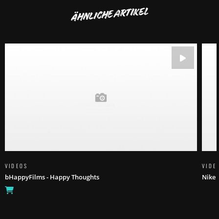
ÄHNLICHE ARTIKEL
VIDEOS
VIDE
bHappyFilms - Happy Thoughts
Nike 