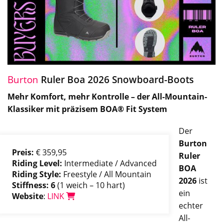
Burton
Ruler Boa 2026 Snowboard-Boots
Mehr Komfort, mehr Kontrolle – der All-Mountain-
Klassiker mit präzisem BOA® Fit System
Der
Burton
Preis:
€ 359,95
Ruler
Riding Level:
Intermediate / Advanced
BOA
Riding Style:
Freestyle / All Mountain
2026
ist
Stiffness: 6
(1 weich – 10 hart)
ein
Website
:
LINK
echter
All-