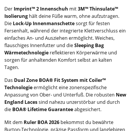
Der
Imprint™ 2 Innenschuh
mit
3M™ Thinsulate™
Isolierung
hält deine Füße warm, ohne aufzutragen.
Die
Lock-Up Innenmanschette
sorgt für festen
Fersenhalt, während der integrierte Klettverschluss ein
einfaches An- und Ausziehen ermöglicht. Weiches,
flauschiges Innenfutter und die
Sleeping Bag
Wärmetechnologie
reflektieren Körperwärme und
sorgen für anhaltenden Komfort selbst an kalten
Tagen.
Das
Dual Zone BOA® Fit System mit Coiler™
Technologie
ermöglicht eine zonenspezifische
Anpassung von Ober- und Unterfuß. Die robusten
New
England Laces
sind nahezu unzerstörbar und durch
die
BOA® Lifetime Guarantee
abgesichert.
Mit dem
Ruler BOA 2026
bekommst du bewährte
Burton-Technologie, präzise Passform und langlebigen