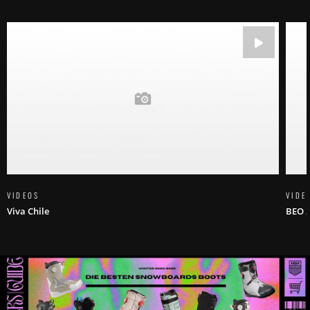
VIDEOS
VIDE
Viva Chile
BEO 