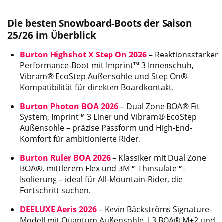
Die besten Snowboard-Boots der Saison
25/26 im Überblick
Burton Highshot X Step On 2026
– Reaktionsstarker
Performance-Boot mit Imprint™ 3 Innenschuh,
Vibram® EcoStep Außensohle und Step On®-
Kompatibilität für direkten Boardkontakt.
Burton Photon BOA 2026
– Dual Zone BOA® Fit
System, Imprint™ 3 Liner und Vibram® EcoStep
Außensohle – präzise Passform und High-End-
Komfort für ambitionierte Rider.
Burton Ruler BOA 2026
– Klassiker mit Dual Zone
BOA®, mittlerem Flex und 3M™ Thinsulate™-
Isolierung – ideal für All-Mountain-Rider, die
Fortschritt suchen.
DEELUXE Aeris 2026
– Kevin Bäckströms Signature-
Modell mit Quantum Außensohle, L3 BOA® M+2 und