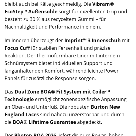
bleibt auch bei Kälte geschmeidig. Die
Vibram®
EcoStep™ Außensohle
sorgt für exzellenten Grip und
besteht zu 30 % aus recyceltem Gummi – für
Nachhaltigkeit und Performance in einem.
Im Inneren überzeugt der
Imprint™ 3 Innenschuh
mit
Focus Cuff
für stabilen Fersenhalt und präzise
Reaktion. Der thermoformbare Liner mit internem
Schnürsystem bietet individuellen Support und
langanhaltenden Komfort, während leichte Power
Panels für zusätzliche Response sorgen.
Das
Dual Zone BOA® Fit System mit Coiler™
Technologie
ermöglicht zonenspezifische Anpassung
an Ober- und Unterfuß. Die robusten
Burton New
England Laces
sind nahezu unzerstörbar und durch
die
BOA® Lifetime Guarantee
abgedeckt.
Der
Photon BOA 2026
liefert dir pure Power, hohen