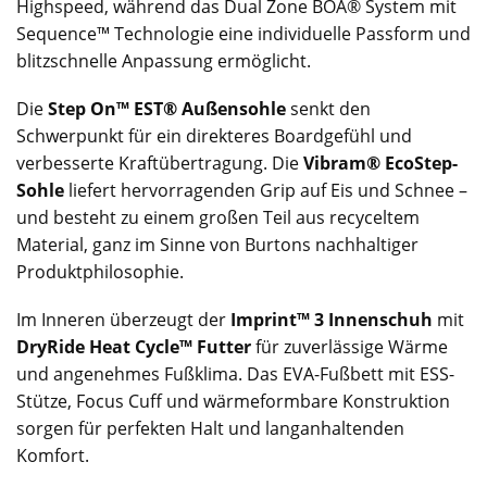
Highspeed, während das Dual Zone BOA® System mit
Sequence™ Technologie eine individuelle Passform und
blitzschnelle Anpassung ermöglicht.
Die
Step On™ EST® Außensohle
senkt den
Schwerpunkt für ein direkteres Boardgefühl und
verbesserte Kraftübertragung. Die
Vibram® EcoStep-
Sohle
liefert hervorragenden Grip auf Eis und Schnee –
und besteht zu einem großen Teil aus recyceltem
Material, ganz im Sinne von Burtons nachhaltiger
Produktphilosophie.
Im Inneren überzeugt der
Imprint™ 3 Innenschuh
mit
DryRide Heat Cycle™ Futter
für zuverlässige Wärme
und angenehmes Fußklima. Das EVA-Fußbett mit ESS-
Stütze, Focus Cuff und wärmeformbare Konstruktion
sorgen für perfekten Halt und langanhaltenden
Komfort.