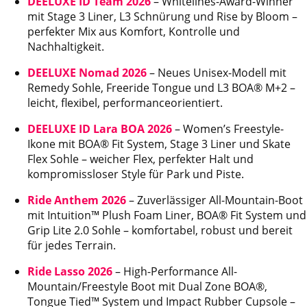
DEELUXE ID Team 2026
– Whitelines-Award-Winner
mit Stage 3 Liner, L3 Schnürung und Rise by Bloom –
perfekter Mix aus Komfort, Kontrolle und
Nachhaltigkeit.
DEELUXE Nomad 2026
– Neues Unisex-Modell mit
Remedy Sohle, Freeride Tongue und L3 BOA® M+2 –
leicht, flexibel, performanceorientiert.
DEELUXE ID Lara BOA 2026
– Women’s Freestyle-
Ikone mit BOA® Fit System, Stage 3 Liner und Skate
Flex Sohle – weicher Flex, perfekter Halt und
kompromissloser Style für Park und Piste.
Ride Anthem 2026
– Zuverlässiger All-Mountain-Boot
mit Intuition™ Plush Foam Liner, BOA® Fit System und
Grip Lite 2.0 Sohle – komfortabel, robust und bereit
für jedes Terrain.
Ride Lasso 2026
– High-Performance All-
Mountain/Freestyle Boot mit Dual Zone BOA®,
Tongue Tied™ System und Impact Rubber Cupsole –