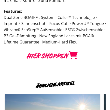
maximale Kontrolle und Komfort.
Features:
Dual Zone BOA® Fit System · Coiler™ Technologie ·
Imprint™ 3 Innenschuh · Focus Cuff · PowerUP Tongue ·
Vibram® EcoStep™ Außensohle · EST® Zwischensohle ·
B3 Gel-Dämpfung · New England Laces mit BOA®
Lifetime Guarantee · Medium-Hard Flex.
HIER SHOPPEN
ÄHNLICHE ARTIKEL