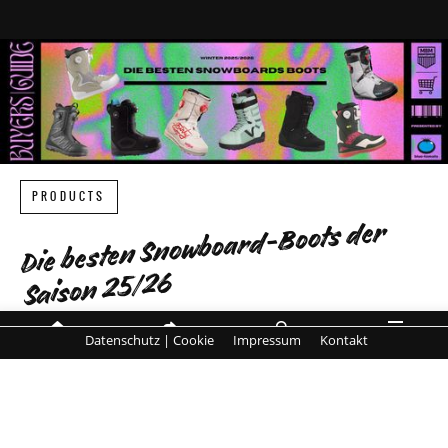
PRODUCTS
Die besten Snowboard-Boots der
Saison 25/26
Komfort, Kontrolle und Performance –
Datenschutz | Cookie
Impressum
Kontakt
MENÜ
HOME
SHARE
SUCHE
die Highlights der neuen Saison