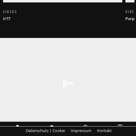
VIDEOS
VIDE
ir77
Purpl
Datenschutz | Cookie
Impressum
Kontakt
MENÜ
HOME
SHARE
SUCHE