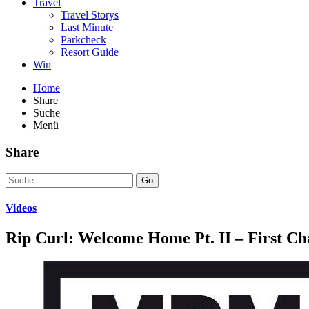
Travel
Travel Storys
Last Minute
Parkcheck
Resort Guide
Win
Home
Share
Suche
Menü
Share
Go
Videos
Rip Curl: Welcome Home Pt. II – First Ch