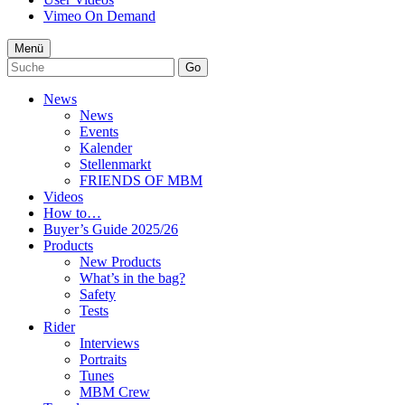
Vimeo On Demand
Menü
Go
News
News
Events
Kalender
Stellenmarkt
FRIENDS OF MBM
Videos
How to…
Buyer’s Guide 2025/26
Products
New Products
What’s in the bag?
Safety
Tests
Rider
Interviews
Portraits
Tunes
MBM Crew