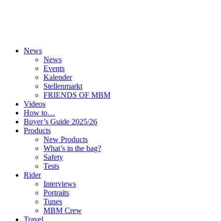
News
News
Events
Kalender
Stellenmarkt
FRIENDS OF MBM
Videos
How to…
Buyer’s Guide 2025/26
Products
New Products
What’s in the bag?
Safety
Tests
Rider
Interviews
Portraits
Tunes
MBM Crew
Travel