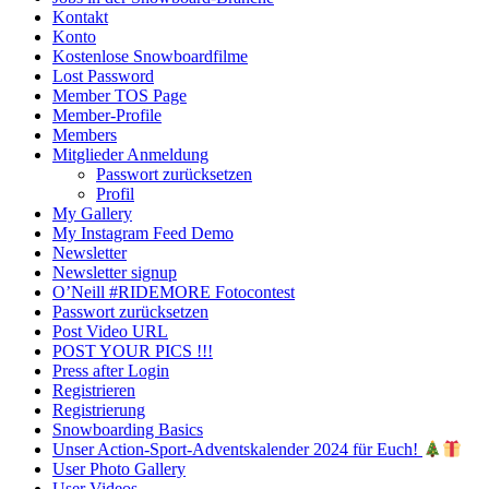
Kontakt
Konto
Kostenlose Snowboardfilme
Lost Password
Member TOS Page
Member-Profile
Members
Mitglieder Anmeldung
Passwort zurücksetzen
Profil
My Gallery
My Instagram Feed Demo
Newsletter
Newsletter signup
O’Neill #RIDEMORE Fotocontest
Passwort zurücksetzen
Post Video URL
POST YOUR PICS !!!
Press after Login
Registrieren
Registrierung
Snowboarding Basics
Unser Action-Sport-Adventskalender 2024 für Euch!
User Photo Gallery
User Videos