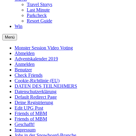
Travel Storys
Last Minute
Parkcheck
Resort Guide
Win
Menü
Monster Session Video Voting
Abmelden
Adventskalender 2019
Anmelden
Benutzer
Check Friends
Cookie-Richtlinie (EU)
DATEN DES TEILNEHMERS
Datenschutzerklärung
Default Redirect Page
Deine Registrierung
Edit UPG Post
Friends of MBM
Friends of MBM
Geschafft!
Impressum
Jobs in der Snowboard-Branche