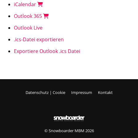
iCalendar
Outlook 365
Outlook Live
.ics-Datei exportieren
Exportiere Outlook .ics Datei
Datenschutz | Cookie
Impressum
Kontakt
© Snowboarder MBM 2026