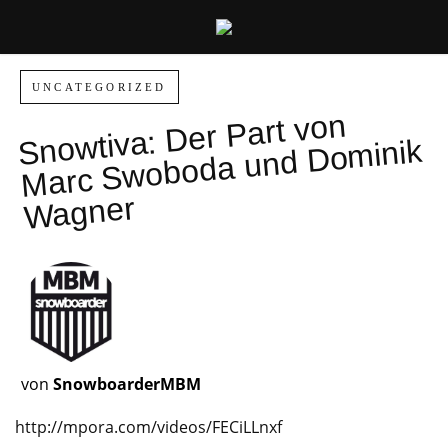
UNCATEGORIZED
wtiva:
Der Part von
Marc S
woboda und
Do
Sno
minik
Wagner
von
SnowboarderMBM
http://mpora.com/videos/FECiLLnxf