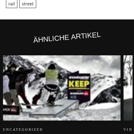
rail
street
ÄHNLICHE ARTIKEL
UNCATEGORIZED
VID