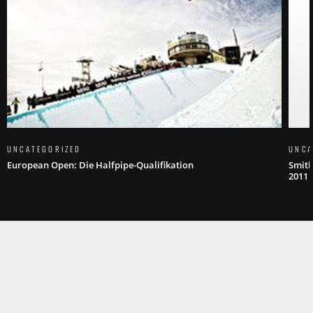
UNCATEGORIZED
UNCA
European Open: Die Halfpipe-Qualifikation
Smith
2011 