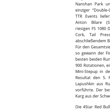
Nanshan Park unt
einziger “Double-
TTR Events liefer
Anton Bilare (
riesigen FS 1080 
Cork, Tail Pre
abschließendem Ba
Für den Gesamtsie
so gewann der Fi
besten beiden Runs
900 Rotationen, e
Mini-Stepup in de
Resultat den 5. 
Lapushkin aus Ru
vorführte. Der b
Karg aus der Schwe
Die 4Star Red Bul