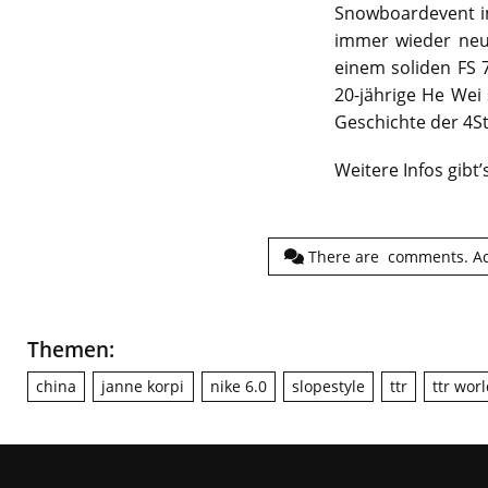
Snowboardevent im 
immer wieder neu
einem soliden FS 
20-jährige He Wei
Geschichte der 4St
Weitere Infos gibt
There are
comments.
A
Themen:
china
janne korpi
nike 6.0
slopestyle
ttr
ttr wor