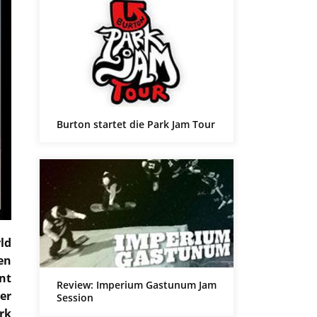
Burton startet die Park Jam Tour
ld
en
nt
Review: Imperium Gastunum Jam
er
Session
rk