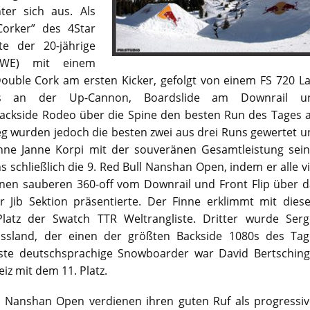
er sich aus. Als
Corker” des 4Star
te der 20-jährige
SWE) mit einem
Double Cork am ersten Kicker, gefolgt von einem FS 720 L
ss an der Up-Cannon, Boardslide am Downrail u
ckside Rodeo über die Spine den besten Run des Tages a
g wurden jedoch die besten zwei aus drei Runs gewertet u
nne Janne Korpi mit der souveränen Gesamtleistung sein
 schließlich die 9. Red Bull Nanshan Open, indem er alle v
inen sauberen 360-off vom Downrail und Front Flip über d
r Jib Sektion präsentierte. Der Finne erklimmt mit dies
Platz der Swatch TTR Weltrangliste. Dritter wurde Serg
ssland, der einen der größten Backside 1080s des Tag
este deutschsprachige Snowboarder war David Bertsching
iz mit dem 11. Platz.
l Nanshan Open verdienen ihren guten Ruf als progressiv