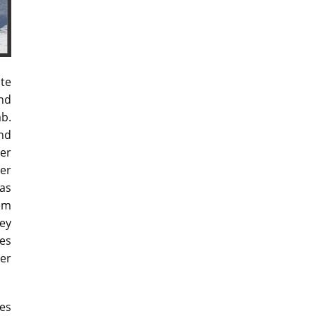
ate
nd
b.
nd
er
ier
as
em
ey
es
er
es