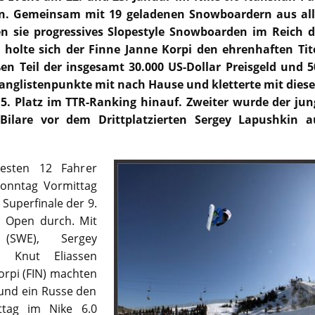
ten. Gemeinsam mit 19 geladenen Snowboardern aus all
en sie progressives Slopestyle Snowboarden im Reich d
h holte sich der Finne Janne Korpi den ehrenhaften Tite
n Teil der insgesamt 30.000 US-Dollar Preisgeld und 5
anglistenpunkte mit nach Hause und kletterte mit dies
 5. Platz im TTR-Ranking hinauf. Zweiter wurde der jun
ilare vor dem Drittplatzierten Sergey Lapushkin a
esten 12 Fahrer
Sonntag Vormittag
 Superfinale der 9.
 Open durch. Mit
(SWE), Sergey
, Knut Eliassen
orpi (FIN) machten
 und ein Russe den
tag im Nike 6.0