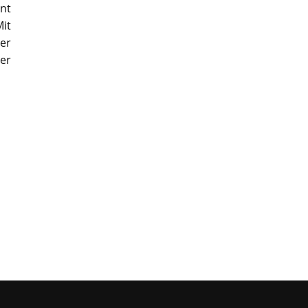
ent
it
er
der