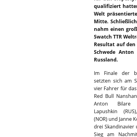
qualifiziert hat
Welt präsentiert
Mitte. Schließlic
nahm einen große
Swatch TTR Weltr
Resultat auf den
Schwede Anton B
Russland.
Im Finale der b
setzten sich am 
vier Fahrer für das
Red Bull Nanshan
Anton Bilare 
Lapushkin (RUS)
(NOR) und Janne K
drei Skandinavier
Sieg am Nachmit