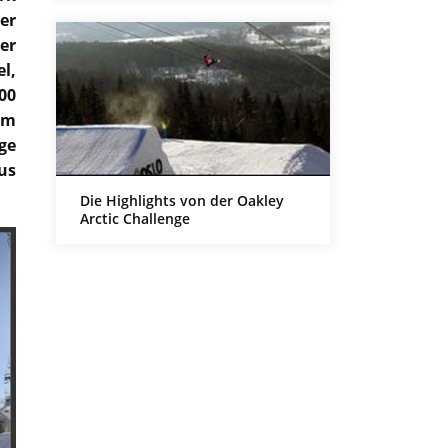
er
er
l,
00
em
ge
us
Die Highlights von der Oakley
Arctic Challenge