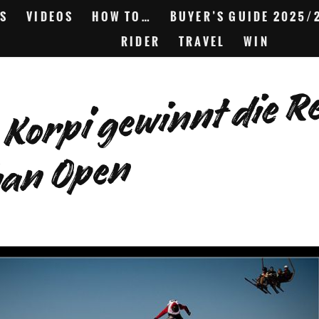
S
VIDEOS
HOW TO…
BUYER’S GUIDE 2025/
RIDER
TRAVEL
WIN
p
w
n
d
ul
n