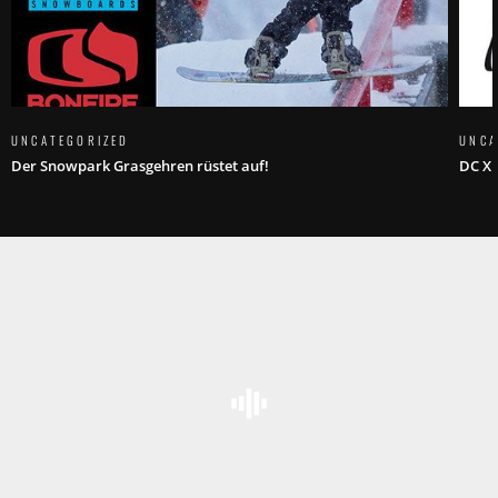
UNCATEGORIZED
UNCA
Der Snowpark Grasgehren rüstet auf!
DC X 