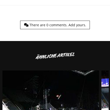
There are
0
comments.
Add yours.
ÄHNLICHE ARTIKEL