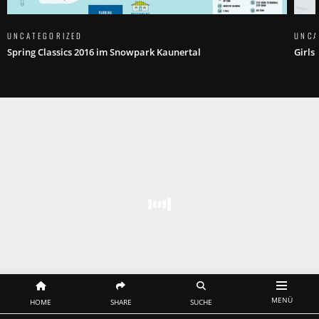
UNCATEGORIZED
UNCA
Spring Classics 2016 im Snowpark Kaunertal
Girls
MENÜ
HOME
SHARE
SUCHE